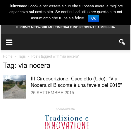
Utilizziamo i cookie per essere sicuri che tu possa avere la migliore
esperienza sul nostro sito. Se continui ad utilizzare questo sito noi
assumiamo che tu ne sia felice.
Ok
Home
Tags
Posts tagged with "via nocera"
Tag: via nocera
III Circoscrizione, Cacciotto (Udc): “Via
Nocera di Bisconte è una favela del 2015”
26 SETTEMBRE 2015
sponsorizzata