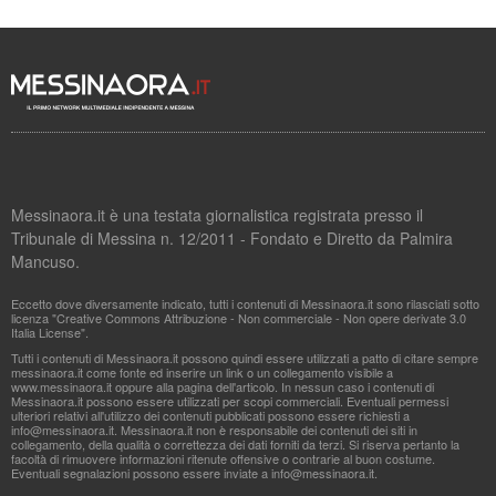
Messinaora.it è una testata giornalistica registrata presso il
Tribunale di Messina n. 12/2011 - Fondato e Diretto da Palmira
Mancuso.
Eccetto dove diversamente indicato, tutti i contenuti di Messinaora.it sono rilasciati sotto
licenza "Creative Commons Attribuzione - Non commerciale - Non opere derivate 3.0
Italia License".
Tutti i contenuti di Messinaora.it possono quindi essere utilizzati a patto di citare sempre
messinaora.it come fonte ed inserire un link o un collegamento visibile a
www.messinaora.it oppure alla pagina dell'articolo. In nessun caso i contenuti di
Messinaora.it possono essere utilizzati per scopi commerciali. Eventuali permessi
ulteriori relativi all'utilizzo dei contenuti pubblicati possono essere richiesti a
info@messinaora.it
. Messinaora.it non è responsabile dei contenuti dei siti in
collegamento, della qualità o correttezza dei dati forniti da terzi. Si riserva pertanto la
facoltà di rimuovere informazioni ritenute offensive o contrarie al buon costume.
Eventuali segnalazioni possono essere inviate a
info@messinaora.it
.