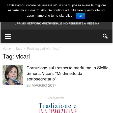
Utilizziamo i cookie per essere sicuri che tu possa avere la migliore
esperienza sul nostro sito. Se continui ad utilizzare questo sito noi
assumiamo che tu ne sia felice.
Ok
Home
Tags
Posts tagged with "vicari"
Tag: vicari
Corruzione sul trasporto marittimo in Sicilia,
Simona Vicari: “Mi dimetto da
sottosegretario”
20 MAGGIO 2017
sponsorizzata