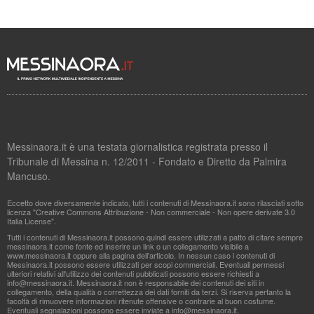
Messinaora.it è una testata giornalistica registrata presso il
Tribunale di Messina n. 12/2011 - Fondato e Diretto da Palmira
Mancuso.
Eccetto dove diversamente indicato, tutti i contenuti di Messinaora.it sono rilasciati sotto
licenza "Creative Commons Attribuzione - Non commerciale - Non opere derivate 3.0
Italia License".
Tutti i contenuti di Messinaora.it possono quindi essere utilizzati a patto di citare sempre
messinaora.it come fonte ed inserire un link o un collegamento visibile a
www.messinaora.it oppure alla pagina dell'articolo. In nessun caso i contenuti di
Messinaora.it possono essere utilizzati per scopi commerciali. Eventuali permessi
ulteriori relativi all'utilizzo dei contenuti pubblicati possono essere richiesti a
info@messinaora.it
. Messinaora.it non è responsabile dei contenuti dei siti in
collegamento, della qualità o correttezza dei dati forniti da terzi. Si riserva pertanto la
facoltà di rimuovere informazioni ritenute offensive o contrarie al buon costume.
Eventuali segnalazioni possono essere inviate a
info@messinaora.it
.