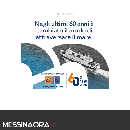
sponsorizzata