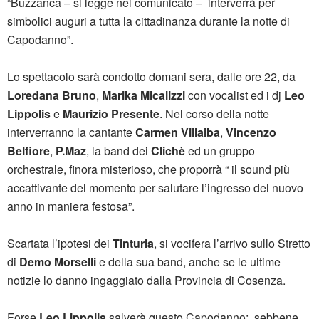
“Buzzanca – si legge nel comunicato – interverrà per
simbolici auguri a tutta la cittadinanza durante la notte di
Capodanno”.
Lo spettacolo sarà condotto domani sera, dalle ore 22, da
Loredana Bruno
,
Marika Micalizzi
con vocalist ed i dj
Leo
Lippolis
e
Maurizio Presente
. Nel corso della notte
interverranno la cantante
Carmen Villalba
,
Vincenzo
Belfiore
,
P.Maz
, la band dei
Clichè
ed un gruppo
orchestrale, finora misterioso, che proporrà “ il sound più
accattivante del momento per salutare l’ingresso del nuovo
anno in maniera festosa”.
Scartata l’ipotesi dei
Tinturia
, si vocifera l’arrivo sullo Stretto
di
Demo Morselli
e della sua band, anche se le ultime
notizie lo danno ingaggiato dalla Provincia di Cosenza.
Forse
Leo Lippolis
salverà questo Capodanno: sebbene