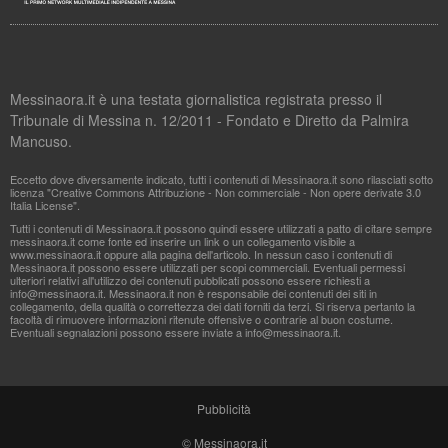
Messinaora.it è una testata giornalistica registrata presso il
Tribunale di Messina n. 12/2011 - Fondato e Diretto da Palmira
Mancuso.
Eccetto dove diversamente indicato, tutti i contenuti di Messinaora.it sono rilasciati sotto
licenza "Creative Commons Attribuzione - Non commerciale - Non opere derivate 3.0
Italia License".
Tutti i contenuti di Messinaora.it possono quindi essere utilizzati a patto di citare sempre
messinaora.it come fonte ed inserire un link o un collegamento visibile a
www.messinaora.it oppure alla pagina dell'articolo. In nessun caso i contenuti di
Messinaora.it possono essere utilizzati per scopi commerciali. Eventuali permessi
ulteriori relativi all'utilizzo dei contenuti pubblicati possono essere richiesti a
info@messinaora.it
. Messinaora.it non è responsabile dei contenuti dei siti in
collegamento, della qualità o correttezza dei dati forniti da terzi. Si riserva pertanto la
facoltà di rimuovere informazioni ritenute offensive o contrarie al buon costume.
Eventuali segnalazioni possono essere inviate a
info@messinaora.it
.
Pubblicità
© Messinaora.it