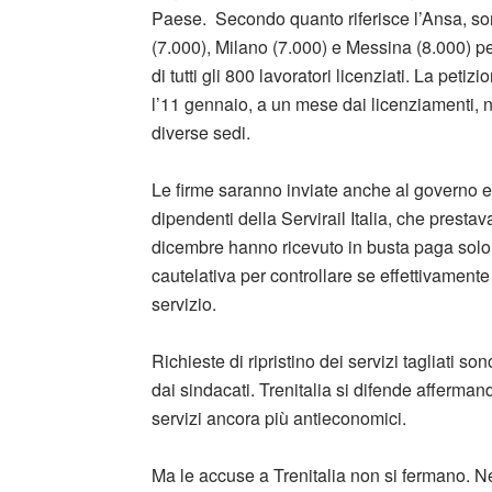
Paese. Secondo quanto riferisce l’Ansa, sono
(7.000), Milano (7.000) e Messina (8.000) per 
di tutti gli 800 lavoratori licenziati. La peti
l’11 gennaio, a un mese dai licenziamenti, n
diverse sedi.
Le firme saranno inviate anche al governo e 
dipendenti della Servirail Italia, che prestavan
dicembre hanno ricevuto in busta paga solo 4
cautelativa per controllare se effettivament
servizio.
Richieste di ripristino dei servizi tagliati son
dai sindacati. Trenitalia si difende affermand
servizi ancora più antieconomici.
Ma le accuse a Trenitalia non si fermano. N