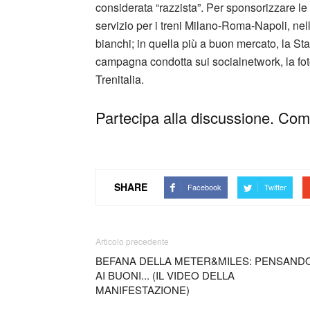
considerata “razzista”. Per sponsorizzare le n
servizio per i treni Milano-Roma-Napoli, nel
bianchi; in quella più a buon mercato, la St
campagna condotta sui socialnetwork, la foto 
Trenitalia.
Partecipa alla discussione. Comm
SHARE
Facebook
Twitter
Articolo precedente
BEFANA DELLA METER&MILES: PENSAND
AI BUONI... (IL VIDEO DELLA
MANIFESTAZIONE)