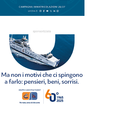
sponsorizzata