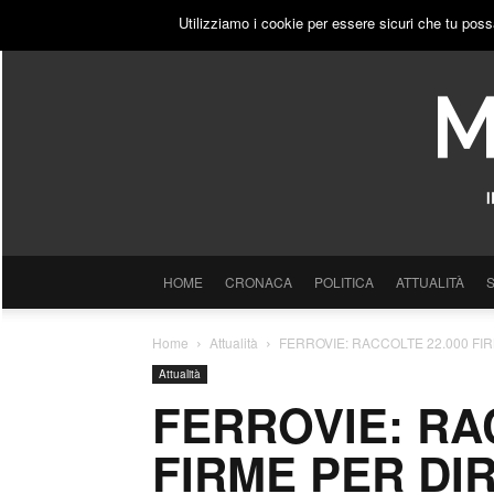
SABATO, 8 AGOSTO 2026
ACCEDI
PUBBLICITÀ
Utilizziamo i cookie per essere sicuri che tu poss
HOME
CRONACA
POLITICA
ATTUALITÀ
Home
Attualità
FERROVIE: RACCOLTE 22.000 FI
Attualità
FERROVIE: RA
FIRME PER DI