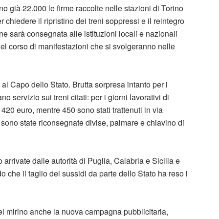
 già 22.000 le firme raccolte nelle stazioni di Torino
chiedere il ripristino dei treni soppressi e il reintegro
zione sarà consegnata alle istituzioni locali e nazionali
el corso di manifestazioni che si svolgeranno nelle
al Capo dello Stato. Brutta sorpresa intanto per i
o servizio sui treni citati: per i giorni lavorativi di
20 euro, mentre 450 sono stati trattenuti in via
e sono state riconsegnate divise, palmare e chiavino di
o arrivate dalle autorità di Puglia, Calabria e Sicilia e
o che il taglio dei sussidi da parte dello Stato ha reso i
el mirino anche la nuova campagna pubblicitaria,