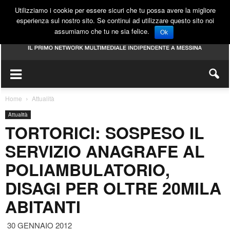
Utilizziamo i cookie per essere sicuri che tu possa avere la migliore
esperienza sul nostro sito. Se continui ad utilizzare questo sito noi
assumiamo che tu ne sia felice.
Ok
Home
Attualità
Attualità
TORTORICI: SOSPESO IL
SERVIZIO ANAGRAFE AL
POLIAMBULATORIO,
DISAGI PER OLTRE 20MILA
ABITANTI
30 GENNAIO 2012