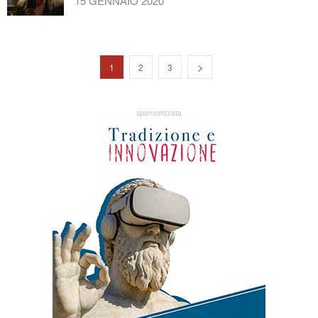
15 GENNAIO 2020
1
2
3
sponsorizzata