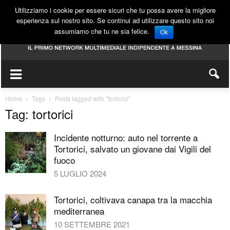
Utilizziamo i cookie per essere sicuri che tu possa avere la migliore
esperienza sul nostro sito. Se continui ad utilizzare questo sito noi
assumiamo che tu ne sia felice.
Ok
Home
Tags
Posts tagged with "tortorici"
Tag: tortorici
Incidente notturno: auto nel torrente a
Tortorici, salvato un giovane dai Vigili del
fuoco
5 LUGLIO 2024
Tortorici, coltivava canapa tra la macchia
mediterranea
10 SETTEMBRE 2021