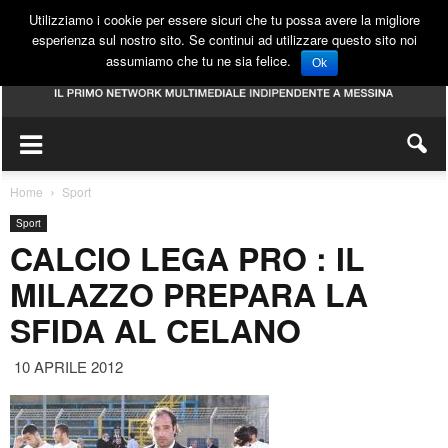
Utilizziamo i cookie per essere sicuri che tu possa avere la migliore
esperienza sul nostro sito. Se continui ad utilizzare questo sito noi
assumiamo che tu ne sia felice.
Ok
Home
Sport
Sport
CALCIO LEGA PRO : IL
MILAZZO PREPARA LA
SFIDA AL CELANO
10 APRILE 2012