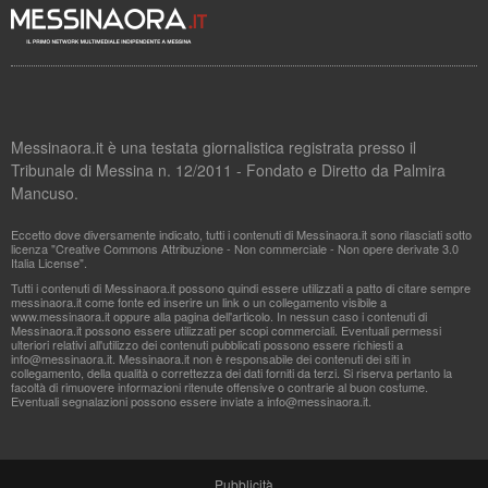
Messinaora.it è una testata giornalistica registrata presso il
Tribunale di Messina n. 12/2011 - Fondato e Diretto da Palmira
Mancuso.
Eccetto dove diversamente indicato, tutti i contenuti di Messinaora.it sono rilasciati sotto
licenza "Creative Commons Attribuzione - Non commerciale - Non opere derivate 3.0
Italia License".
Tutti i contenuti di Messinaora.it possono quindi essere utilizzati a patto di citare sempre
messinaora.it come fonte ed inserire un link o un collegamento visibile a
www.messinaora.it oppure alla pagina dell'articolo. In nessun caso i contenuti di
Messinaora.it possono essere utilizzati per scopi commerciali. Eventuali permessi
ulteriori relativi all'utilizzo dei contenuti pubblicati possono essere richiesti a
info@messinaora.it
. Messinaora.it non è responsabile dei contenuti dei siti in
collegamento, della qualità o correttezza dei dati forniti da terzi. Si riserva pertanto la
facoltà di rimuovere informazioni ritenute offensive o contrarie al buon costume.
Eventuali segnalazioni possono essere inviate a
info@messinaora.it
.
Pubblicità