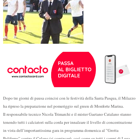
Dopo tre giorni di pausa coincisi con le festività della Santa Pasqua, il Milazzo
ha ripreso la preparazione nel pomeriggio sul green di Monforte Marina.
Il responsabile tecnico Nicola Trimarchi e il mister Gaetano Catalano stanno
tenendo tutti i calciatori sulla corda per innalzare il livello di concentrazione
in vista dell’importantissima gara in programma domenica al ”Grotta
Polifemo” contro il Celano (si comincerà, così come su tutti i campi di Lega