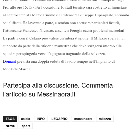
Pro, alle ore 15:15). Per l’occasione, lo staff tecnico sarà costretto a rinunciare
al centrocampista Marco Cuomo e al difensore Giuseppe Dipasquale, entrambi
squalificati. Ha lavorato a parte, e sembra non accusare particolari fastidi,
l’attaccante Francesco Nicastro, assente a Perugia causa problemi muscolari.
La partita con il Celano può valere un’intera stagione.
Il Milazzo spera in un
supporto da parte della tifoseria mamertina che deve stringersi intorno alla
squadra per spingerla verso l’agognato traguardo della salvezza.
Domani
prevista una doppia seduta di lavoro sempre nell’impianto di
Monforte Marina.
Partecipa alla discussione. Commenta
l'articolo su Messinaora.it
TAGS
calcio
INFO
LEGAPRO
messinaora
milazzo
NEWS
sport