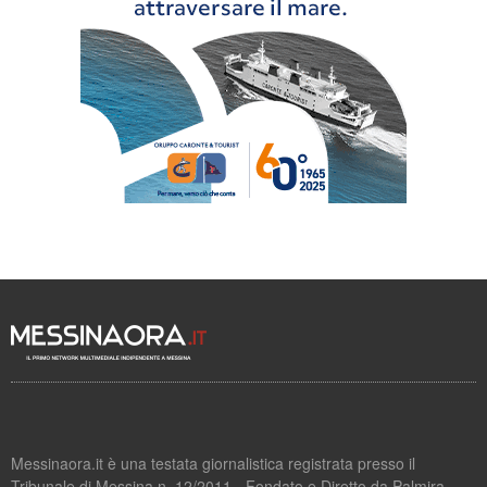
Messinaora.it è una testata giornalistica registrata presso il
Tribunale di Messina n. 12/2011 - Fondato e Diretto da Palmira