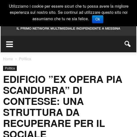
Utilizziamo i cookie per essere sicuri che tu possa avere la migliore
esperienza sul nostro sito. Se continui ad utilizzare questo sito noi
assumiamo che tu ne sia felice.
Ok
Home
Politica
Politica
EDIFICIO ”EX OPERA PIA
SCANDURRA” DI
CONTESSE: UNA
STRUTTURA DA
RECUPERARE PER IL
SOCIALE