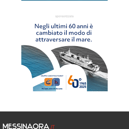
sponsorizzata