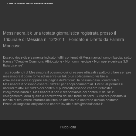
Messinaora.it è una testata giornalistica registrata presso il
Tribunale di Messina n. 12/2011 - Fondato e Diretto da Palmira
Mancuso.
Eccetto dove diversamente indicato, tutti i contenuti di Messinaora.it sono rilasciati sotto
licenza "Creative Commons Attribuzione - Non commerciale - Non opere derivate 3.0
Italia License".
Tutti i contenuti di Messinaora.it possono quindi essere utilizzati a patto di citare sempre
messinaora.it come fonte ed inserire un link o un collegamento visibile a
www.messinaora.it oppure alla pagina dell'articolo. In nessun caso i contenuti di
Messinaora.it possono essere utilizzati per scopi commerciali. Eventuali permessi
ulteriori relativi all'utilizzo dei contenuti pubblicati possono essere richiesti a
info@messinaora.it
. Messinaora.it non è responsabile dei contenuti dei siti in
collegamento, della qualità o correttezza dei dati forniti da terzi. Si riserva pertanto la
facoltà di rimuovere informazioni ritenute offensive o contrarie al buon costume.
Eventuali segnalazioni possono essere inviate a
info@messinaora.it
.
Pubblicità