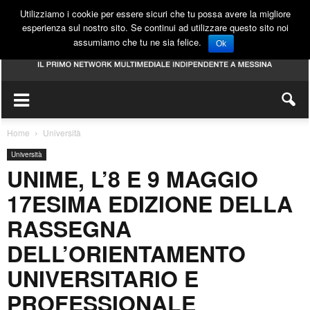
Utilizziamo i cookie per essere sicuri che tu possa avere la migliore
esperienza sul nostro sito. Se continui ad utilizzare questo sito noi
assumiamo che tu ne sia felice.
Ok
Home
Università
Università
UNIME, L’8 E 9 MAGGIO
17ESIMA EDIZIONE DELLA
RASSEGNA
DELL’ORIENTAMENTO
UNIVERSITARIO E
PROFESSIONALE