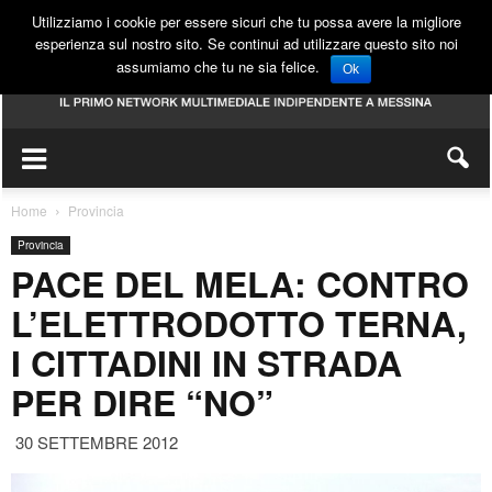
Utilizziamo i cookie per essere sicuri che tu possa avere la migliore
esperienza sul nostro sito. Se continui ad utilizzare questo sito noi
assumiamo che tu ne sia felice.
Ok
Home
Provincia
Provincia
PACE DEL MELA: CONTRO
L’ELETTRODOTTO TERNA,
I CITTADINI IN STRADA
PER DIRE “NO”
30 SETTEMBRE 2012