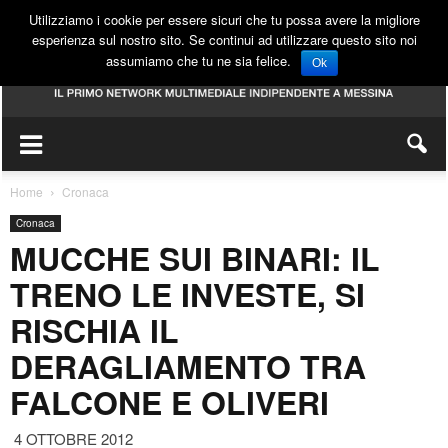
Utilizziamo i cookie per essere sicuri che tu possa avere la migliore
esperienza sul nostro sito. Se continui ad utilizzare questo sito noi
assumiamo che tu ne sia felice.
Ok
Home
Cronaca
Cronaca
MUCCHE SUI BINARI: IL
TRENO LE INVESTE, SI
RISCHIA IL
DERAGLIAMENTO TRA
FALCONE E OLIVERI
4 OTTOBRE 2012