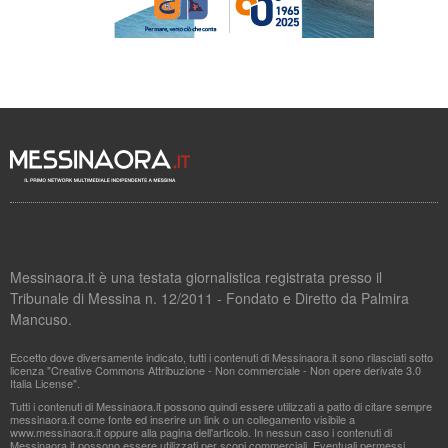
Messinaora.it è una testata giornalistica registrata presso il
Tribunale di Messina n. 12/2011 - Fondato e Diretto da Palmira
Mancuso.
Eccetto dove diversamente indicato, tutti i contenuti di Messinaora.it sono rilasciati sotto
licenza "Creative Commons Attribuzione - Non commerciale - Non opere derivate 3.0
Italia License".
Tutti i contenuti di Messinaora.it possono quindi essere utilizzati a patto di citare sempre
messinaora.it come fonte ed inserire un link o un collegamento visibile a
www.messinaora.it oppure alla pagina dell'articolo. In nessun caso i contenuti di
Messinaora.it possono essere utilizzati per scopi commerciali. Eventuali permessi