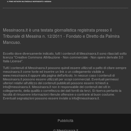
Messinaora.it è una testata giornalistica registrata presso il
Tribunale di Messina n. 12/2011 - Fondato e Diretto da Palmira
Mancuso.
Eccetto dove diversamente indicato, tutti i contenuti di Messinaora.it sono rilasciati sotto
licenza "Creative Commons Attribuzione - Non commerciale - Non opere derivate 3.0
Italia License".
Tutti i contenuti di Messinaora.it possono quindi essere utilizzati a patto di citare sempre
messinaora.it come fonte ed inserire un link o un collegamento visibile a
www.messinaora.it oppure alla pagina dell'articolo. In nessun caso i contenuti di
Messinaora.it possono essere utilizzati per scopi commerciali. Eventuali permessi
ulteriori relativi all'utilizzo dei contenuti pubblicati possono essere richiesti a
info@messinaora.it
. Messinaora.it non è responsabile dei contenuti dei siti in
collegamento, della qualità o correttezza dei dati forniti da terzi. Si riserva pertanto la
facoltà di rimuovere informazioni ritenute offensive o contrarie al buon costume.
Eventuali segnalazioni possono essere inviate a
info@messinaora.it
.
Pubblicità
© Messinaora.it