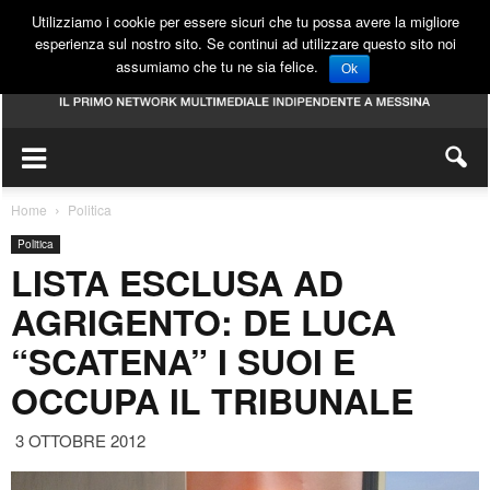
Utilizziamo i cookie per essere sicuri che tu possa avere la migliore
esperienza sul nostro sito. Se continui ad utilizzare questo sito noi
assumiamo che tu ne sia felice.
Ok
Home
Politica
Politica
LISTA ESCLUSA AD
AGRIGENTO: DE LUCA
“SCATENA” I SUOI E
OCCUPA IL TRIBUNALE
3 OTTOBRE 2012