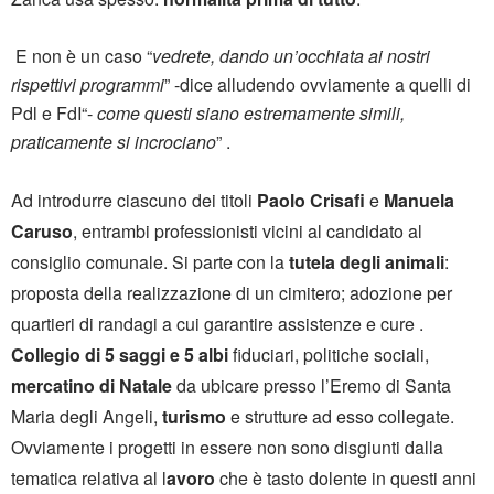
E non è un caso “
vedrete, dando un’occhiata ai nostri
rispettivi programmi
” -dice alludendo ovviamente a quelli di
Pdl e FdI“-
come questi siano estremamente simili,
praticamente si incrociano
” .
Ad introdurre ciascuno dei titoli
Paolo Crisafi
e
Manuela
Caruso
, entrambi professionisti vicini al candidato al
consiglio comunale. Si parte con la
tutela degli animali
:
proposta della realizzazione di un cimitero; adozione per
quartieri di randagi a cui garantire assistenze e cure .
Collegio di 5 saggi e 5 albi
fiduciari, politiche sociali,
mercatino di Natale
da ubicare presso l’Eremo di Santa
Maria degli Angeli,
turismo
e strutture ad esso collegate.
Ovviamente i progetti in essere non sono disgiunti dalla
tematica relativa al l
avoro
che è tasto dolente in questi anni