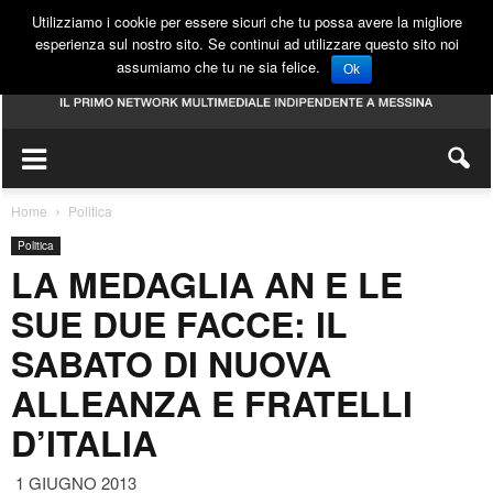
Utilizziamo i cookie per essere sicuri che tu possa avere la migliore
esperienza sul nostro sito. Se continui ad utilizzare questo sito noi
assumiamo che tu ne sia felice.
Ok
Home
Politica
Politica
LA MEDAGLIA AN E LE
SUE DUE FACCE: IL
SABATO DI NUOVA
ALLEANZA E FRATELLI
D’ITALIA
1 GIUGNO 2013