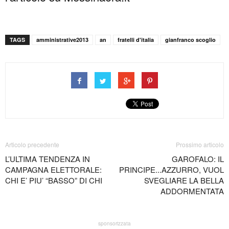
TAGS
amministrative2013
an
fratelli d'italia
gianfranco scoglio
Articolo precedente
Prossimo articolo
L’ULTIMA TENDENZA IN
GAROFALO: IL
CAMPAGNA ELETTORALE:
PRINCIPE...AZZURRO, VUOL
CHI E’ PIU’ “BASSO” DI CHI
SVEGLIARE LA BELLA
ADDORMENTATA
sponsorizzata