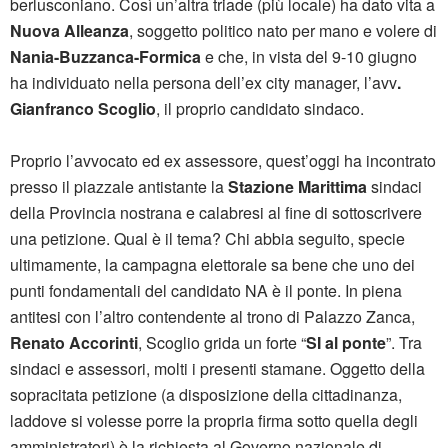
berlusconiano. Così un’altra triade (più locale) ha dato vita a
Nuova Alleanza
, soggetto politico nato per mano e volere di
Nania-Buzzanca-Formica
e che, in vista del 9-10 giugno
ha individuato nella persona dell’ex city manager, l’avv
.
Gianfranco Scoglio
, il proprio candidato sindaco.
Proprio l’avvocato ed ex assessore, quest’oggi ha incontrato
presso il piazzale antistante la
Stazione Marittima
sindaci
della Provincia nostrana e calabresi al fine di sottoscrivere
una petizione. Qual è il tema? Chi abbia seguito, specie
ultimamente, la campagna elettorale sa bene che uno dei
punti fondamentali del candidato NA è il ponte. In piena
antitesi con l’altro contendente al trono di Palazzo Zanca,
Renato Accorinti
, Scoglio grida un forte “
SI al ponte
”. Tra
sindaci e assessori, molti i presenti stamane. Oggetto della
sopracitata petizione (a disposizione della cittadinanza,
laddove si volesse porre la propria firma sotto quella degli
amministratori) è la richiesta al Governo nazionale di