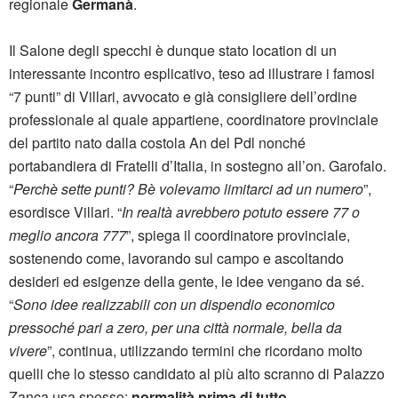
regionale
Germanà
.
Il Salone degli specchi è dunque stato location di un
interessante incontro esplicativo, teso ad illustrare i famosi
“7 punti” di Villari, avvocato e già consigliere dell’ordine
professionale al quale appartiene, coordinatore provinciale
del partito nato dalla costola An del Pdl nonché
portabandiera di Fratelli d’Italia, in sostegno all’on. Garofalo.
“
Perchè sette punti? Bè volevamo limitarci ad un numero
”,
esordisce Villari. “
In realtà avrebbero potuto essere 77 o
meglio ancora 777
”, spiega il coordinatore provinciale,
sostenendo come, lavorando sul campo e ascoltando
desideri ed esigenze della gente, le idee vengano da sé.
“
Sono idee realizzabili con un dispendio economico
pressoché pari a zero, per una città normale, bella da
vivere
”, continua, utilizzando termini che ricordano molto
quelli che lo stesso candidato al più alto scranno di Palazzo
Zanca usa spesso:
normalità prima di tutto
.