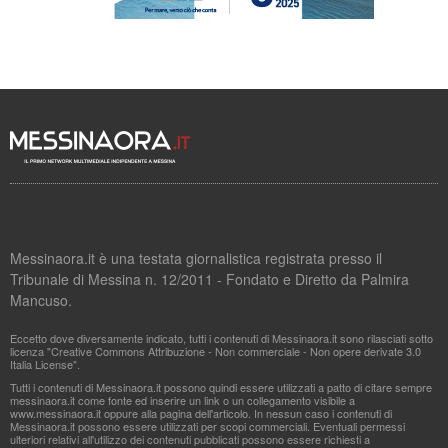
Messinaora.it è una testata giornalistica registrata presso il
Tribunale di Messina n. 12/2011 - Fondato e Diretto da Palmira
Mancuso.
Eccetto dove diversamente indicato, tutti i contenuti di Messinaora.it sono rilasciati sotto
licenza "Creative Commons Attribuzione - Non commerciale - Non opere derivate 3.0
Italia License".
Tutti i contenuti di Messinaora.it possono quindi essere utilizzati a patto di citare sempre
messinaora.it come fonte ed inserire un link o un collegamento visibile a
www.messinaora.it oppure alla pagina dell'articolo. In nessun caso i contenuti di
Messinaora.it possono essere utilizzati per scopi commerciali. Eventuali permessi
ulteriori relativi all'utilizzo dei contenuti pubblicati possono essere richiesti a