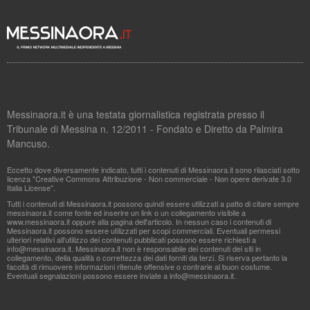
Messinaora.it è una testata giornalistica registrata presso il
Tribunale di Messina n. 12/2011 - Fondato e Diretto da Palmira
Mancuso.
Eccetto dove diversamente indicato, tutti i contenuti di Messinaora.it sono rilasciati sotto
licenza "Creative Commons Attribuzione - Non commerciale - Non opere derivate 3.0
Italia License".
Tutti i contenuti di Messinaora.it possono quindi essere utilizzati a patto di citare sempre
messinaora.it come fonte ed inserire un link o un collegamento visibile a
www.messinaora.it oppure alla pagina dell'articolo. In nessun caso i contenuti di
Messinaora.it possono essere utilizzati per scopi commerciali. Eventuali permessi
ulteriori relativi all'utilizzo dei contenuti pubblicati possono essere richiesti a
info@messinaora.it
. Messinaora.it non è responsabile dei contenuti dei siti in
collegamento, della qualità o correttezza dei dati forniti da terzi. Si riserva pertanto la
facoltà di rimuovere informazioni ritenute offensive o contrarie al buon costume.
Eventuali segnalazioni possono essere inviate a
info@messinaora.it
.