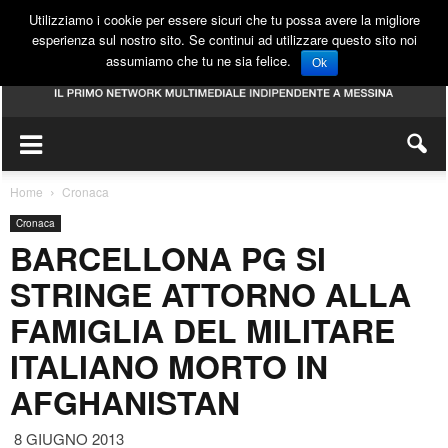
Utilizziamo i cookie per essere sicuri che tu possa avere la migliore
esperienza sul nostro sito. Se continui ad utilizzare questo sito noi
assumiamo che tu ne sia felice.
Ok
Home
Cronaca
Cronaca
BARCELLONA PG SI
STRINGE ATTORNO ALLA
FAMIGLIA DEL MILITARE
ITALIANO MORTO IN
AFGHANISTAN
8 GIUGNO 2013