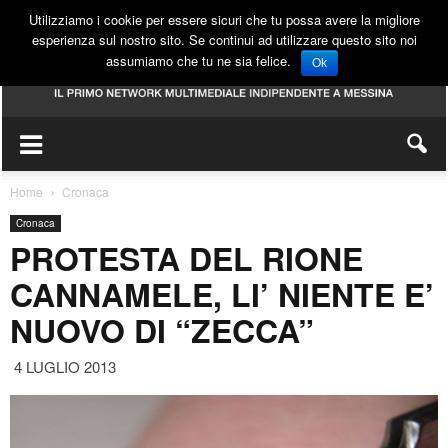
Utilizziamo i cookie per essere sicuri che tu possa avere la migliore
esperienza sul nostro sito. Se continui ad utilizzare questo sito noi
assumiamo che tu ne sia felice.
Ok
Home
Cronaca
Cronaca
PROTESTA DEL RIONE
CANNAMELE, LI’ NIENTE E’
NUOVO DI “ZECCA”
4 LUGLIO 2013