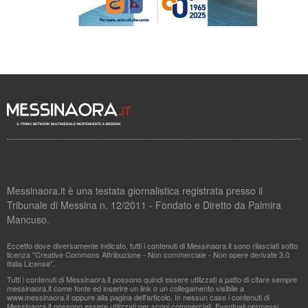
Messinaora.it è una testata giornalistica registrata presso il
Tribunale di Messina n. 12/2011 - Fondato e Diretto da Palmira
Mancuso.
Eccetto dove diversamente indicato, tutti i contenuti di Messinaora.it sono rilasciati sotto
licenza "Creative Commons Attribuzione - Non commerciale - Non opere derivate 3.0
Italia License".
Tutti i contenuti di Messinaora.it possono quindi essere utilizzati a patto di citare sempre
messinaora.it come fonte ed inserire un link o un collegamento visibile a
www.messinaora.it oppure alla pagina dell'articolo. In nessun caso i contenuti di
Messinaora.it possono essere utilizzati per scopi commerciali. Eventuali permessi