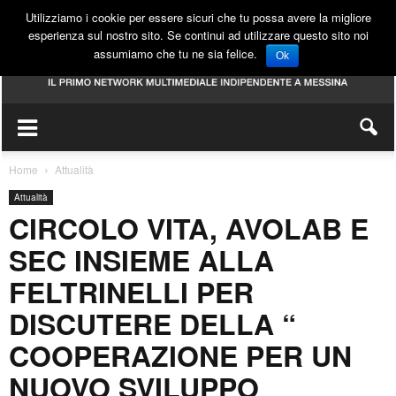
Utilizziamo i cookie per essere sicuri che tu possa avere la migliore
esperienza sul nostro sito. Se continui ad utilizzare questo sito noi
assumiamo che tu ne sia felice.
Ok
Home
Attualità
Attualità
CIRCOLO VITA, AVOLAB E
SEC INSIEME ALLA
FELTRINELLI PER
DISCUTERE DELLA “
COOPERAZIONE PER UN
NUOVO SVILUPPO