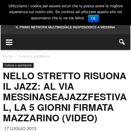
Utilizziamo i cookie per essere sicuri che tu possa avere la migliore
esperienza sul nostro sito. Se continui ad utilizzare questo sito noi
assumiamo che tu ne sia felice.
Ok
Home
Cultura e spettacolo
Cultura e spettacolo
NELLO STRETTO RISUONA
IL JAZZ: AL VIA
MESSINASEAJAZZFESTIVA
L, LA 5 GIORNI FIRMATA
MAZZARINO (VIDEO)
17 LUGLIO 2013