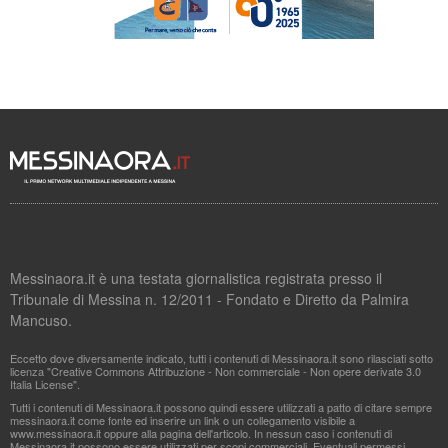
Messinaora.it è una testata giornalistica registrata presso il
Tribunale di Messina n. 12/2011 - Fondato e Diretto da Palmira
Mancuso.
Eccetto dove diversamente indicato, tutti i contenuti di Messinaora.it sono rilasciati sotto
licenza "Creative Commons Attribuzione - Non commerciale - Non opere derivate 3.0
Italia License".
Tutti i contenuti di Messinaora.it possono quindi essere utilizzati a patto di citare sempre
messinaora.it come fonte ed inserire un link o un collegamento visibile a
www.messinaora.it oppure alla pagina dell'articolo. In nessun caso i contenuti di
Messinaora.it possono essere utilizzati per scopi commerciali. Eventuali permessi