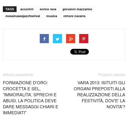
TAGS
accorinti
enrico rava
giovanni mazzarino
messinaseajazzfestival
musica
rettore navarra
Articolo precedente
Prossimo articolo
FORMAZIONE D'ORO:
VARA 2013: ISITUITI GLI
CROCETTA E SEL,
ORGANI PREPOSTI ALLA
"IMMORALITA’, SPRECHI E
REALIZZAZIONE DELLA
ABUSI, LA POLITICA DEVE
FESTIVITÀ, DOV'E' LA
DARE MESSAGGI CHIARI E
NOVITA'?
IMMEDIATI"