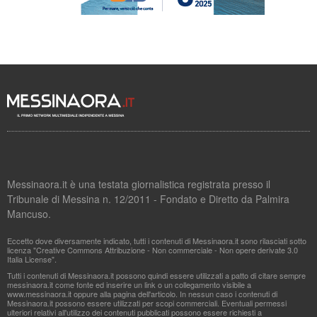
Messinaora.it è una testata giornalistica registrata presso il
Tribunale di Messina n. 12/2011 - Fondato e Diretto da Palmira
Mancuso.
Eccetto dove diversamente indicato, tutti i contenuti di Messinaora.it sono rilasciati sotto
licenza "Creative Commons Attribuzione - Non commerciale - Non opere derivate 3.0
Italia License".
Tutti i contenuti di Messinaora.it possono quindi essere utilizzati a patto di citare sempre
messinaora.it come fonte ed inserire un link o un collegamento visibile a
www.messinaora.it oppure alla pagina dell'articolo. In nessun caso i contenuti di
Messinaora.it possono essere utilizzati per scopi commerciali. Eventuali permessi
ulteriori relativi all'utilizzo dei contenuti pubblicati possono essere richiesti a