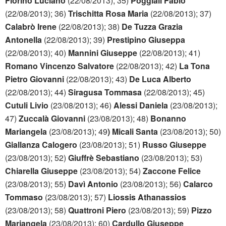
Fiorino Luciano
(22/08/2013); 35)
Poggiali Fabio
(22/08/2013); 36)
Trischitta Rosa Maria
(22/08/2013); 37)
Calabrò Irene
(22/08/2013); 38)
De Tuzza Grazia
Antonella
(22/08/2013); 39)
Prestipino Giuseppa
(22/08/2013); 40)
Mannini Giuseppe
(22/08/2013); 41)
Romano Vincenzo Salvatore
(22/08/2013); 42)
La Tona
Pietro Giovanni
(22/08/2013); 43)
De Luca Alberto
(22/08/2013); 44)
Siragusa Tommasa
(22/08/2013); 45)
Cutuli Livio
(23/08/2013); 46)
Alessi Daniela
(23/08/2013);
47)
Zuccalà Giovanni
(23/08/2013); 48)
Bonanno
Mariangela
(23/08/2013); 49
) Micali Santa
(23/08/2013); 50)
Giallanza Calogero
(23/08/2013); 51)
Russo Giuseppe
(23/08/2013); 52)
Giuffrè Sebastiano
(23/08/2013); 53)
Chiarella Giuseppe
(23/08/2013); 54)
Zaccone Felice
(23/08/2013); 55)
Davì Antonio
(23/08/2013); 56)
Calarco
Tommaso
(23/08/2013); 57)
Liossis Athanassios
(23/08/2013); 58)
Quattroni Piero
(23/08/2013); 59)
Pizzo
Mariangela
(23/08/2013); 60)
Cardullo Giuseppe