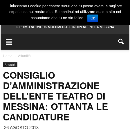
Utilizziamo i cookie per essere sicuri che tu possa avere la migliore
esperienza sul nostro sito. Se continui ad utilizzare questo sito noi
assumiamo che tu ne sia felice.
Ok
Home
Attualità
Attualità
CONSIGLIO
D’AMMINISTRAZIONE
DELL’ENTE TEATRO DI
MESSINA: OTTANTA LE
CANDIDATURE
26 AGOSTO 2013