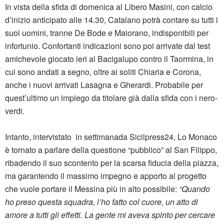
In vista della sfida di domenica al Libero Masini, con calcio
d’inizio anticipato alle 14.30, Catalano potrà contare su tutti i
suoi uomini, tranne De Bode e Maiorano, indisponibili per
infortunio. Confortanti indicazioni sono poi arrivate dal test
amichevole giocato ieri al Bacigalupo contro il Taormina, in
cui sono andati a segno, oltre ai soliti Chiaria e Corona,
anche i nuovi arrivati Lasagna e Gherardi. Probabile per
quest’ultimo un impiego da titolare già dalla sfida con i nero-
verdi.
Intanto, intervistato in settimanada Sicilpress24, Lo Monaco
è tornato a parlare della questione “pubblico” al San Filippo,
ribadendo il suo scontento per la scarsa fiducia della piazza,
ma garantendo il massimo impegno e apporto al progetto
che vuole portare il Messina più in alto possibile:
“Quando
ho preso questa squadra, l’ho fatto col cuore, un atto di
amore a tutti gli effetti. La gente mi aveva spinto per cercare