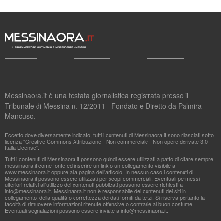
Messinaora.it è una testata giornalistica registrata presso il
Tribunale di Messina n. 12/2011 - Fondato e Diretto da Palmira
Mancuso.
Eccetto dove diversamente indicato, tutti i contenuti di Messinaora.it sono rilasciati sotto
licenza "Creative Commons Attribuzione - Non commerciale - Non opere derivate 3.0
Italia License".
Tutti i contenuti di Messinaora.it possono quindi essere utilizzati a patto di citare sempre
messinaora.it come fonte ed inserire un link o un collegamento visibile a
www.messinaora.it oppure alla pagina dell'articolo. In nessun caso i contenuti di
Messinaora.it possono essere utilizzati per scopi commerciali. Eventuali permessi
ulteriori relativi all'utilizzo dei contenuti pubblicati possono essere richiesti a
info@messinaora.it
. Messinaora.it non è responsabile dei contenuti dei siti in
collegamento, della qualità o correttezza dei dati forniti da terzi. Si riserva pertanto la
facoltà di rimuovere informazioni ritenute offensive o contrarie al buon costume.
Eventuali segnalazioni possono essere inviate a
info@messinaora.it
.