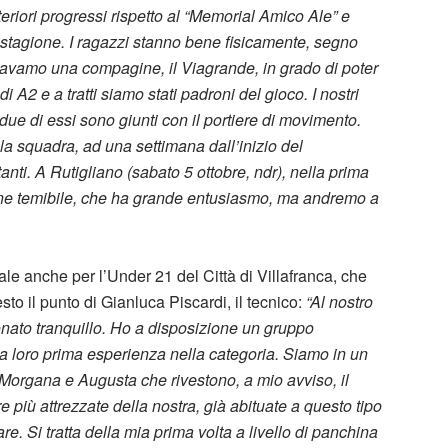
riori progressi rispetto al “Memorial Amico Ale” e
stagione. I ragazzi stanno bene fisicamente, segno
ontavamo una compagine, il Viagrande, in grado di poter
 A2 e a tratti siamo stati padroni del gioco. I nostri
due di essi sono giunti con il portiere di movimento.
la squadra, ad una settimana dall’inizio del
nti. A Rutigliano (sabato 5 ottobre, ndr), nella prima
ione temibile, che ha grande entusiasmo, ma andremo a
ciale anche per l’Under 21 del Città di Villafranca, che
sto il punto di Gianluca Piscardi, il tecnico:
“Al nostro
ato tranquillo. Ho a disposizione un gruppo
la loro prima esperienza nella categoria. Siamo in un
Morgana e Augusta che rivestono, a mio avviso, il
 più attrezzate della nostra, già abituate a questo tipo
. Si tratta della mia prima volta a livello di panchina