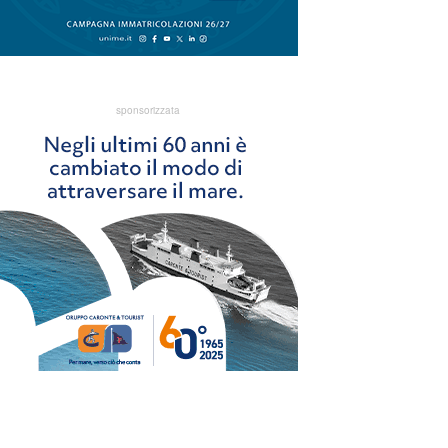
sponsorizzata