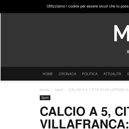
VENERDÌ, 7 AGOSTO 2026
ACCEDI
PUBBLICITÀ
Utilizziamo i cookie per essere sicuri che tu poss
HOME
CRONACA
POLITICA
ATTUALITÀ
Home
Sport
CALCIO A 5, CITTA’ DI VILLAFRAN
Sport
CALCIO A 5, CI
VILLAFRANCA