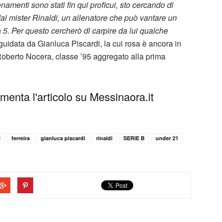
namenti sono stati fin qui proficui, sto cercando di
al mister Rinaldi, un allenatore che può vantare un
 5. Per questo cercherò di carpire da lui qualche
 guidata da Gianluca Piscardi, la cui rosa è ancora in
 Roberto Nocera, classe ’95 aggregato alla prima
enta l'articolo su Messinaora.it
i
ferreira
gianluca piscardi
rinaldi
SERIE B
under 21