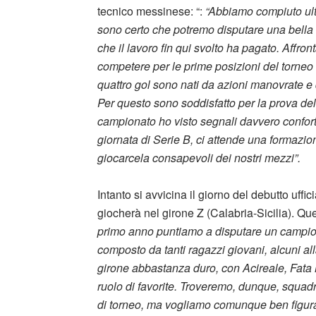
tecnico messinese: “:
“Abbiamo compiuto ulte
sono certo che potremo disputare una bella 
che il lavoro fin qui svolto ha pagato. Affr
competere per le prime posizioni del torneo di
quattro gol sono nati da azioni manovrate e 
Per questo sono soddisfatto per la prova del
campionato ho visto segnali davvero conforta
giornata di Serie B, ci attende una formaz
giocarcela consapevoli dei nostri mezzi”.
Intanto si avvicina il giorno del debutto uffi
giocherà nel girone Z (Calabria-Sicilia). Que
primo anno puntiamo a disputare un campion
composto da tanti ragazzi giovani, alcuni al
girone abbastanza duro, con Acireale, Fata 
ruolo di favorite. Troveremo, dunque, squadre
di torneo, ma vogliamo comunque ben figurare