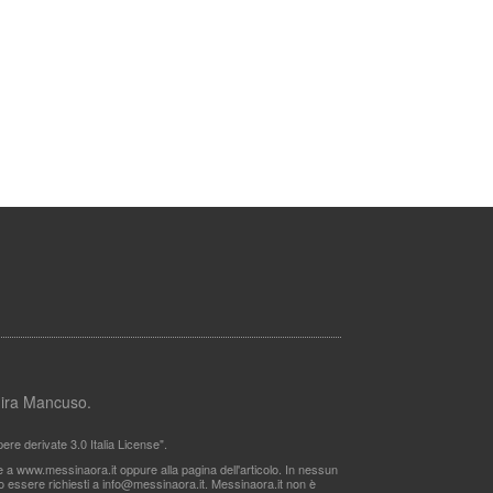
lmira Mancuso.
re derivate 3.0 Italia License".
le a www.messinaora.it oppure alla pagina dell'articolo. In nessun
no essere richiesti a
info@messinaora.it
. Messinaora.it non è