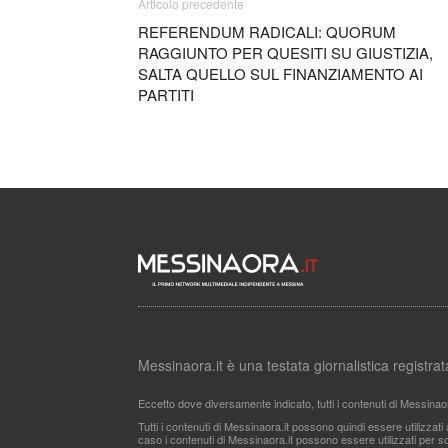
Articolo precedente
REFERENDUM RADICALI: QUORUM
RAGGIUNTO PER QUESITI SU GIUSTIZIA,
SALTA QUELLO SUL FINANZIAMENTO AI
PARTITI
Messinaora.it è una testata giornalistica registr
Eccetto dove diversamente indicato, tutti i contenuti di Messinao
Tutti i contenuti di Messinaora.it possono quindi essere utilizzat
caso i contenuti di Messinaora.it possono essere utilizzati per sco