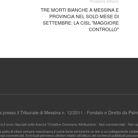
Prossimo articolo
TRE MORTI BIANCHE A MESSINA E
PROVINCIA NEL SOLO MESE DI
SETTEMBRE: LA CISL "MAGGIORE
CONTROLLO"
ata presso il Tribunale di Messina n. 12/2011 - Fondato e Diretto da Pa
ra.it sono rilasciati sotto licenza "Creative Commons Attribuzione - Non commerciale - Non ope
i a patto di citare sempre messinaora.it come fonte ed inserire un link o un collegamento visibi
pi commerciali. Eventuali permessi ulteriori relativi all'utilizzo dei contenuti pubblicati posso