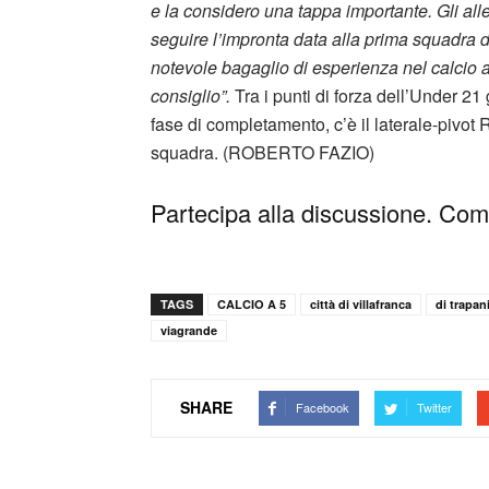
e la considero una tappa importante. Gli alle
seguire l’impronta data alla prima squadra d
notevole bagaglio di esperienza nel calcio a
consiglio”.
Tra i punti di forza dell’Under 21
fase di completamento, c’è il laterale-pivot
squadra. (ROBERTO FAZIO)
Partecipa alla discussione. Comm
TAGS
CALCIO A 5
città di villafranca
di trapan
viagrande
SHARE
Facebook
Twitter