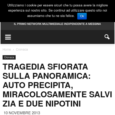
Utilizziamo i cookie per essere sicuri che tu possa avere la migliore
esperienza sul nostro sito. Se continui ad utilizzare questo sito noi
assumiamo che tu ne sia felice.
Ok
Home
Cronaca
Cronaca
TRAGEDIA SFIORATA
SULLA PANORAMICA:
AUTO PRECIPITA,
MIRACOLOSAMENTE SALVI
ZIA E DUE NIPOTINI
10 NOVEMBRE 2013