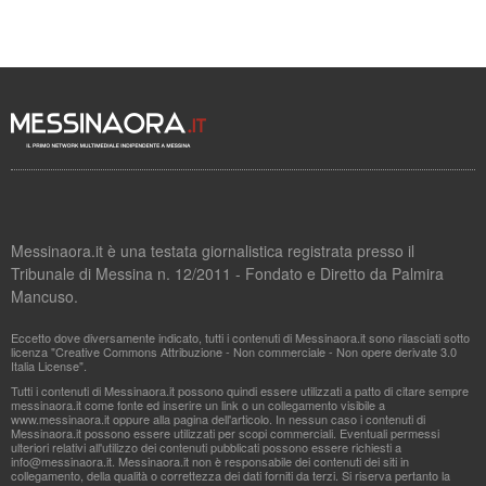
Messinaora.it è una testata giornalistica registrata presso il
Tribunale di Messina n. 12/2011 - Fondato e Diretto da Palmira
Mancuso.
Eccetto dove diversamente indicato, tutti i contenuti di Messinaora.it sono rilasciati sotto
licenza "Creative Commons Attribuzione - Non commerciale - Non opere derivate 3.0
Italia License".
Tutti i contenuti di Messinaora.it possono quindi essere utilizzati a patto di citare sempre
messinaora.it come fonte ed inserire un link o un collegamento visibile a
www.messinaora.it oppure alla pagina dell'articolo. In nessun caso i contenuti di
Messinaora.it possono essere utilizzati per scopi commerciali. Eventuali permessi
ulteriori relativi all'utilizzo dei contenuti pubblicati possono essere richiesti a
info@messinaora.it
. Messinaora.it non è responsabile dei contenuti dei siti in
collegamento, della qualità o correttezza dei dati forniti da terzi. Si riserva pertanto la