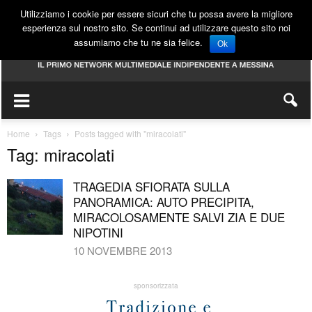
Utilizziamo i cookie per essere sicuri che tu possa avere la migliore
esperienza sul nostro sito. Se continui ad utilizzare questo sito noi
assumiamo che tu ne sia felice.
Ok
Home
Tags
Posts tagged with "miracolati"
Tag: miracolati
TRAGEDIA SFIORATA SULLA
PANORAMICA: AUTO PRECIPITA,
MIRACOLOSAMENTE SALVI ZIA E DUE
NIPOTINI
10 NOVEMBRE 2013
sponsorizzata