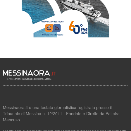
Messinaora.it è una testata giornalistica registrata presso il
Tribunale di Messina n. 12/2011 - Fondato e Diretto da Palmira
Mancuso.
Eccetto dove diversamente indicato, tutti i contenuti di Messinaora.it sono rilasciati sotto