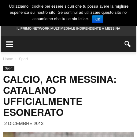
Utilizziamo i cookie per essere sicuri che tu possa avere la migliore
esperienza sul nostro sito. Se continui ad utilizzare questo sito noi
assumiamo che tu ne sia felice.
Ok
Home
Sport
Sport
CALCIO, ACR MESSINA:
CATALANO
UFFICIALMENTE
ESONERATO
2 DICEMBRE 2013