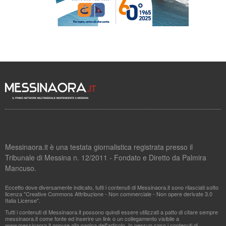
Messinaora.it è una testata giornalistica registrata presso il
Tribunale di Messina n. 12/2011 - Fondato e Diretto da Palmira
Mancuso.
Eccetto dove diversamente indicato, tutti i contenuti di Messinaora.it sono rilasciati sotto
licenza "Creative Commons Attribuzione - Non commerciale - Non opere derivate 3.0
Italia License".
Tutti i contenuti di Messinaora.it possono quindi essere utilizzati a patto di citare sempre
messinaora.it come fonte ed inserire un link o un collegamento visibile a
www.messinaora.it oppure alla pagina dell'articolo. In nessun caso i contenuti di