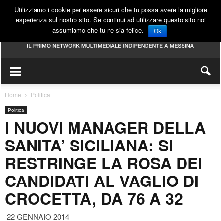
Utilizziamo i cookie per essere sicuri che tu possa avere la migliore
esperienza sul nostro sito. Se continui ad utilizzare questo sito noi
assumiamo che tu ne sia felice.
Ok
Home
Politica
Politica
I NUOVI MANAGER DELLA
SANITA’ SICILIANA: SI
RESTRINGE LA ROSA DEI
CANDIDATI AL VAGLIO DI
CROCETTA, DA 76 A 32
22 GENNAIO 2014