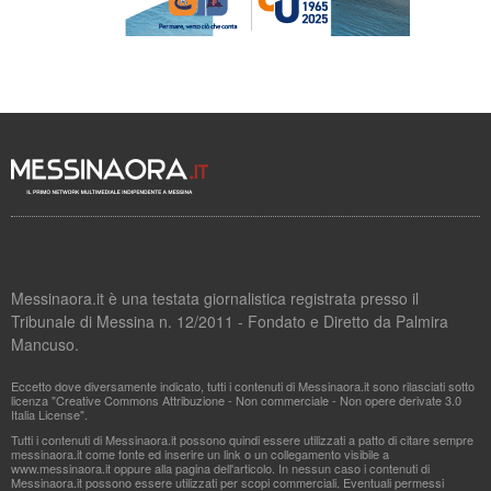
Messinaora.it è una testata giornalistica registrata presso il
Tribunale di Messina n. 12/2011 - Fondato e Diretto da Palmira
Mancuso.
Eccetto dove diversamente indicato, tutti i contenuti di Messinaora.it sono rilasciati sotto
licenza "Creative Commons Attribuzione - Non commerciale - Non opere derivate 3.0
Italia License".
Tutti i contenuti di Messinaora.it possono quindi essere utilizzati a patto di citare sempre
messinaora.it come fonte ed inserire un link o un collegamento visibile a
www.messinaora.it oppure alla pagina dell'articolo. In nessun caso i contenuti di
Messinaora.it possono essere utilizzati per scopi commerciali. Eventuali permessi