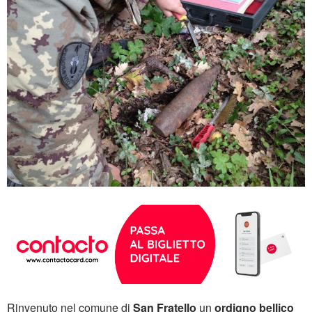
Rinvenuto nel comune di
San Fratello
un
ordigno bellico