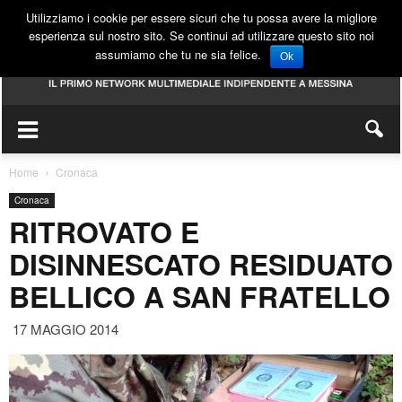
Utilizziamo i cookie per essere sicuri che tu possa avere la migliore
esperienza sul nostro sito. Se continui ad utilizzare questo sito noi
assumiamo che tu ne sia felice.
Ok
Home
Cronaca
Cronaca
RITROVATO E
DISINNESCATO RESIDUATO
BELLICO A SAN FRATELLO
17 MAGGIO 2014