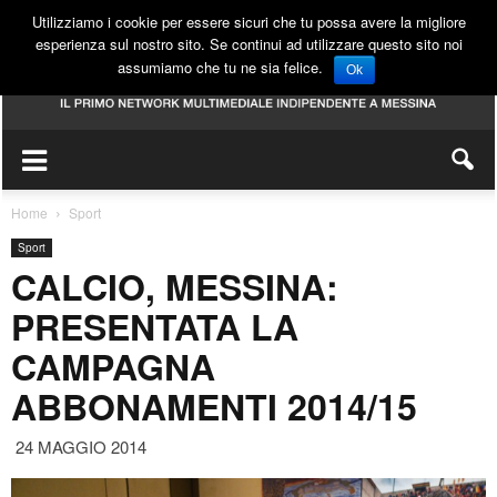
Utilizziamo i cookie per essere sicuri che tu possa avere la migliore
esperienza sul nostro sito. Se continui ad utilizzare questo sito noi
assumiamo che tu ne sia felice.
Ok
Home
Sport
Sport
CALCIO, MESSINA:
PRESENTATA LA
CAMPAGNA
ABBONAMENTI 2014/15
24 MAGGIO 2014