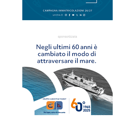
sponsorizzata