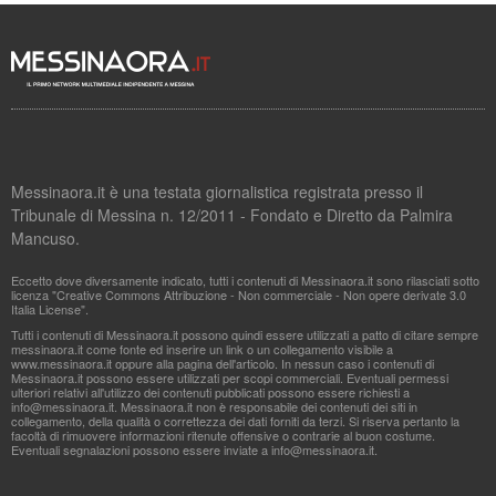
Messinaora.it è una testata giornalistica registrata presso il
Tribunale di Messina n. 12/2011 - Fondato e Diretto da Palmira
Mancuso.
Eccetto dove diversamente indicato, tutti i contenuti di Messinaora.it sono rilasciati sotto
licenza "Creative Commons Attribuzione - Non commerciale - Non opere derivate 3.0
Italia License".
Tutti i contenuti di Messinaora.it possono quindi essere utilizzati a patto di citare sempre
messinaora.it come fonte ed inserire un link o un collegamento visibile a
www.messinaora.it oppure alla pagina dell'articolo. In nessun caso i contenuti di
Messinaora.it possono essere utilizzati per scopi commerciali. Eventuali permessi
ulteriori relativi all'utilizzo dei contenuti pubblicati possono essere richiesti a
info@messinaora.it
. Messinaora.it non è responsabile dei contenuti dei siti in
collegamento, della qualità o correttezza dei dati forniti da terzi. Si riserva pertanto la
facoltà di rimuovere informazioni ritenute offensive o contrarie al buon costume.
Eventuali segnalazioni possono essere inviate a
info@messinaora.it
.