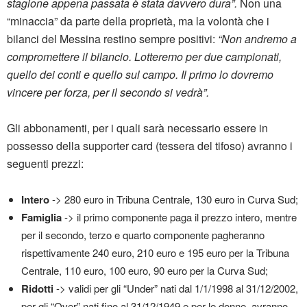
stagione appena passata è stata davvero dura”.
Non una
“minaccia” da parte della proprietà, ma la volontà che i
bilanci del Messina restino sempre positivi:
“Non andremo a
compromettere il bilancio. Lotteremo per due campionati,
quello dei conti e quello sul campo. Il primo lo dovremo
vincere per forza, per il secondo si vedrà”.
Gli abbonamenti, per i quali sarà necessario essere in
possesso della supporter card (tessera del tifoso) avranno i
seguenti prezzi:
Intero
-> 280 euro in Tribuna Centrale, 130 euro in Curva Sud;
Famiglia
-> il primo componente paga il prezzo intero, mentre
per il secondo, terzo e quarto componente pagheranno
rispettivamente 240 euro, 210 euro e 195 euro per la Tribuna
Centrale, 110 euro, 100 euro, 90 euro per la Curva Sud;
Ridotti
-> validi per gli “Under” nati dal 1/1/1998 al 31/12/2002,
per gli “Over” nati fino al 31/12/1949 e per le donne, avranno