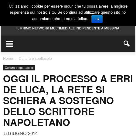
Utilizziamo i cookie per essere sicuri che tu possa avere la migliore
esperienza sul nostro sito. Se continui ad utilizzare questo sito noi
assumiamo che tu ne sia felice.
Ok
Home
Cultura e spettacolo
Cultura e spettacolo
OGGI IL PROCESSO A ERRI
DE LUCA, LA RETE SI
SCHIERA A SOSTEGNO
DELLO SCRITTORE
NAPOLETANO
5 GIUGNO 2014