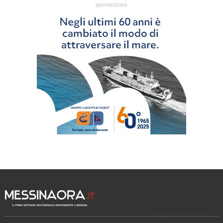
sponsorizzata