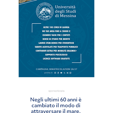
sponsorizzata