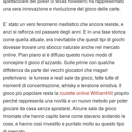
spettacolare del poker (il texas holedem) ha rappresentato
una vera innovazione e rivoluzione del gioco delle carte.
E’ stato un vero fenomeno mediatico che ancora resiste, e
anzi si rafforza col passare degli anni. E in una fase storica
come quella attuale, era inevitabile che questi tipi di giochi
dovesse trovare uno sbocco naturale anche nel mercato
online. Pian piano si è diffuso questo nuovo modo di
concepire il gioco d’azzardo. Sulle prime con qualche
diffidenza da parte dei vecchi giocatori che magari
preferivano le fumose e reali sale da gioco, fatte tutte di
momenti di concentrazione, whisky e tensione emotiva. Il
gioco più popolare resta la
roulette online WilliamHill
proprio
perché rappresenta una novità e un nuovo metodo per poter
giocare da casa senza spostarsi, Alcune sale da gioco
rinomate che hanno capito bene come stavano andando le
cose, e hanno così investito e puntato molto su questo tipo
di mercato.