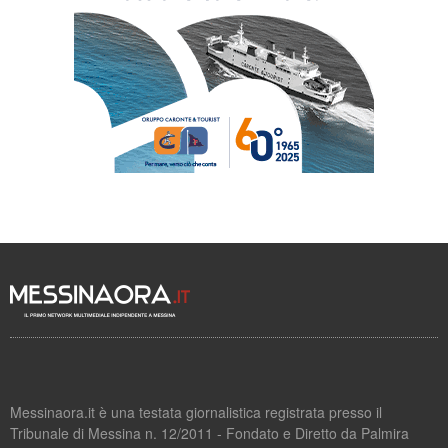
Messinaora.it è una testata giornalistica registrata presso il
Tribunale di Messina n. 12/2011 - Fondato e Diretto da Palmira