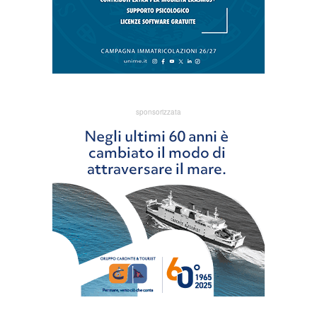
sponsorizzata