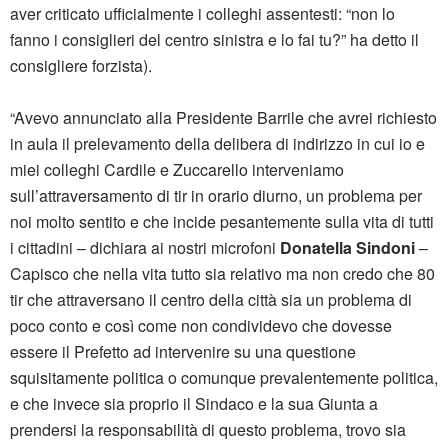
aver criticato ufficialmente i colleghi assentesti: “non lo
fanno i consiglieri del centro sinistra e lo fai tu?” ha detto il
consigliere forzista).
“Avevo annunciato alla Presidente Barrile che avrei richiesto
in aula il prelevamento della delibera di indirizzo in cui io e
miei colleghi Cardile e Zuccarello interveniamo
sull’attraversamento di tir in orario diurno, un problema per
noi molto sentito e che incide pesantemente sulla vita di tutti
i cittadini – dichiara ai nostri microfoni
Donatella Sindoni
–
Capisco che nella vita tutto sia relativo ma non credo che 80
tir che attraversano il centro della città sia un problema di
poco conto e così come non condividevo che dovesse
essere il Prefetto ad intervenire su una questione
squisitamente politica o comunque prevalentemente politica,
e che invece sia proprio il Sindaco e la sua Giunta a
prendersi la responsabilità di questo problema, trovo sia