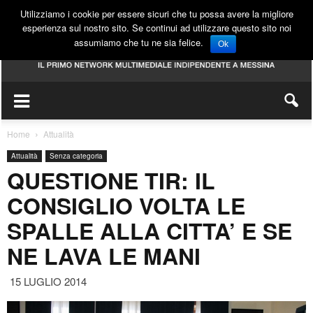
Utilizziamo i cookie per essere sicuri che tu possa avere la migliore
esperienza sul nostro sito. Se continui ad utilizzare questo sito noi
assumiamo che tu ne sia felice.
Ok
Home
Attualità
Attualità
Senza categoria
QUESTIONE TIR: IL
CONSIGLIO VOLTA LE
SPALLE ALLA CITTA’ E SE
NE LAVA LE MANI
15 LUGLIO 2014