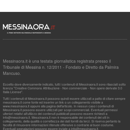
Messinaora.it è una testata giornalistica registrata presso il
Tribunale di Messina n. 12/2011 - Fondato e Diretto da Palmira
Mancuso.
Eccetto dove diversamente indicato, tutti i contenuti di Messinaora.it sono rilasciati sotto
licenza "Creative Commons Attribuzione - Non commerciale - Non opere derivate 3.0
Italia License".
Tutti i contenuti di Messinaora.it possono quindi essere utilizzati a patto di citare sempre
messinaora.it come fonte ed inserire un link o un collegamento visibile a
www.messinaora.it oppure alla pagina dell'articolo. In nessun caso i contenuti di
Messinaora.it possono essere utilizzati per scopi commerciali. Eventuali permessi
ulteriori relativi all'utilizzo dei contenuti pubblicati possono essere richiesti a
info@messinaora.it
. Messinaora.it non è responsabile dei contenuti dei siti in
collegamento, della qualità o correttezza dei dati forniti da terzi. Si riserva pertanto la
facoltà di rimuovere informazioni ritenute offensive o contrarie al buon costume.
Eventuali segnalazioni possono essere inviate a
info@messinaora.it
.