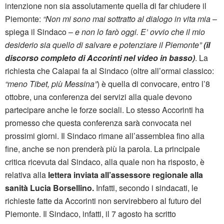
intenzione non sia assolutamente quella di far chiudere il
Piemonte:
“Non mi sono mai sottratto al dialogo in vita mia
–
spiega il Sindaco –
e non lo farò oggi. E’ ovvio che il mio
desiderio sia quello di salvare e potenziare il Piemonte”
(il
discorso completo di Accorinti nel video in basso)
. La
richiesta che Calapai fa al Sindaco (oltre all’ormai classico:
“meno Tibet, più Messina”
) è quella di convocare, entro l’8
ottobre, una conferenza dei servizi alla quale devono
partecipare anche le forze sociali. Lo stesso Accorinti ha
promesso che questa conferenza sarà convocata nei
prossimi giorni. Il Sindaco rimane all’assemblea fino alla
fine, anche se non prenderà più la parola. La principale
critica ricevuta dal Sindaco, alla quale non ha risposto, è
relativa alla
lettera inviata all’assessore regionale alla
sanità Lucia Borsellino.
Infatti, secondo i sindacati, le
richieste fatte da Accorinti non servirebbero al futuro del
Piemonte. Il Sindaco, infatti, il 7 agosto ha scritto