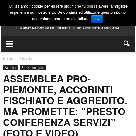
Utilizziamo i cookie per essere sicuri che tu possa avere la migliore
esperienza sul nostro sito. Se continui ad utilizzare questo sito noi
assumiamo che tu ne sia felice.
Ok
Home
Attualità
Attualità
Senza categoria
ASSEMBLEA PRO-
PIEMONTE, ACCORINTI
FISCHIATO E AGGREDITO.
MA PROMETTE: “PRESTO
CONFERENZA SERVIZI”
(FOTO E VIDEO)