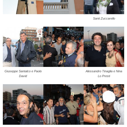
Santi Zuccarello
Giuseppe Santalco e Paolo
Alessandro Tinaglia e Nina
David
Lo Presti