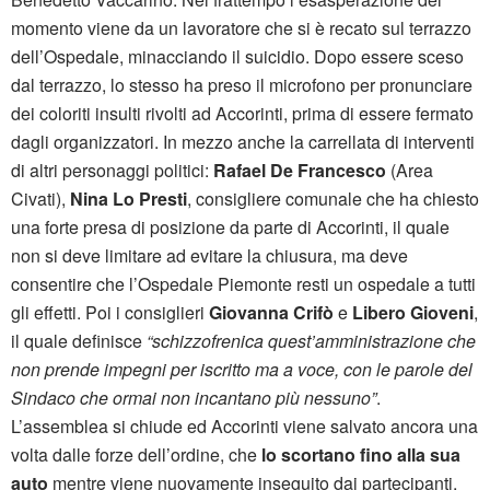
momento viene da un lavoratore che si è recato sul terrazzo
dell’Ospedale, minacciando il suicidio. Dopo essere sceso
dal terrazzo, lo stesso ha preso il microfono per pronunciare
dei coloriti insulti rivolti ad Accorinti, prima di essere fermato
dagli organizzatori. In mezzo anche la carrellata di interventi
di altri personaggi politici:
Rafael De Francesco
(Area
Civati),
Nina Lo Presti
, consigliere comunale che ha chiesto
una forte presa di posizione da parte di Accorinti, il quale
non si deve limitare ad evitare la chiusura, ma deve
consentire che l’Ospedale Piemonte resti un ospedale a tutti
gli effetti. Poi i consiglieri
Giovanna Crifò
e
Libero Gioveni
,
il quale definisce
“schizzofrenica quest’amministrazione che
non prende impegni per iscritto ma a voce, con le parole del
Sindaco che ormai non incantano più nessuno”
.
L’assemblea si chiude ed Accorinti viene salvato ancora una
volta dalle forze dell’ordine, che
lo scortano fino alla sua
auto
mentre viene nuovamente inseguito dai partecipanti,