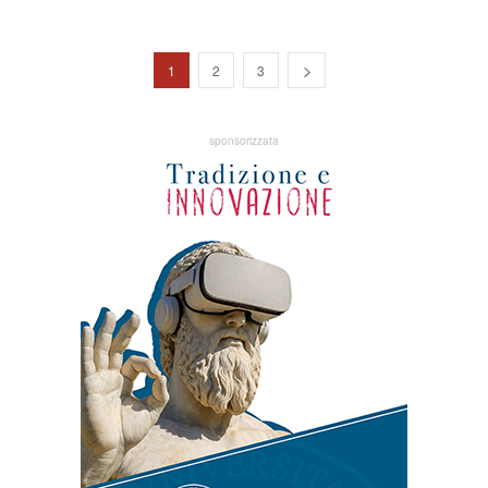
1
2
3
sponsorizzata