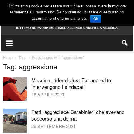
Utilizziamo i cookie per essere sicuri che tu possa avere la migliore
esperienza sul nostro sito. Se continui ad utilizzare questo sito noi
assumiamo che tu ne sia felice.
Ok
Home
Tags
Posts tagged with "aggressione"
Tag: aggressione
Messina, rider di Just Eat aggredito:
intervengono i sindacati
18 APRILE 2023
Patti, aggredisce Carabinieri che avevano
soccorso una donna
29 SETTEMBRE 2021