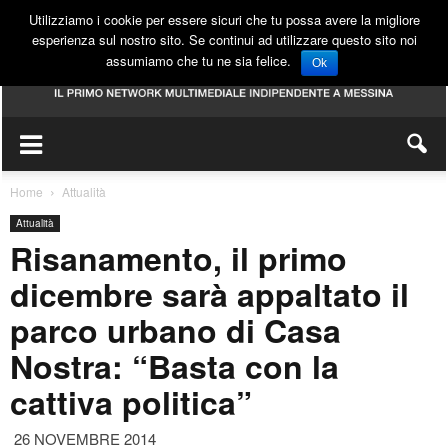
Utilizziamo i cookie per essere sicuri che tu possa avere la migliore
esperienza sul nostro sito. Se continui ad utilizzare questo sito noi
assumiamo che tu ne sia felice.
Ok
Home
Attualità
Attualità
Risanamento, il primo
dicembre sarà appaltato il
parco urbano di Casa
Nostra: “Basta con la
cattiva politica”
26 NOVEMBRE 2014