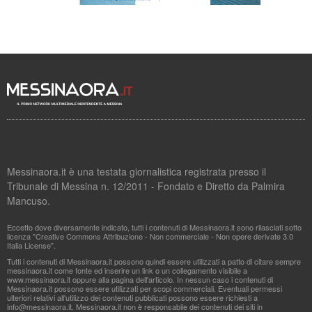
Messinaora.it è una testata giornalistica registrata presso il
Tribunale di Messina n. 12/2011 - Fondato e Diretto da Palmira
Mancuso.
Eccetto dove diversamente indicato, tutti i contenuti di Messinaora.it sono rilasciati sotto
licenza "Creative Commons Attribuzione - Non commerciale - Non opere derivate 3.0
Italia License".
Tutti i contenuti di Messinaora.it possono quindi essere utilizzati a patto di citare sempre
messinaora.it come fonte ed inserire un link o un collegamento visibile a
www.messinaora.it oppure alla pagina dell'articolo. In nessun caso i contenuti di
Messinaora.it possono essere utilizzati per scopi commerciali. Eventuali permessi
ulteriori relativi all'utilizzo dei contenuti pubblicati possono essere richiesti a
info@messinaora.it
. Messinaora.it non è responsabile dei contenuti dei siti in