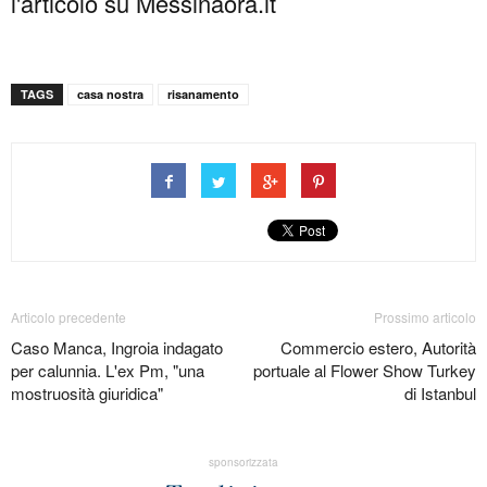
l'articolo su Messinaora.it
TAGS
casa nostra
risanamento
Articolo precedente
Prossimo articolo
Caso Manca, Ingroia indagato
Commercio estero, Autorità
per calunnia. L'ex Pm, "una
portuale al Flower Show Turkey
mostruosità giuridica"
di Istanbul
sponsorizzata