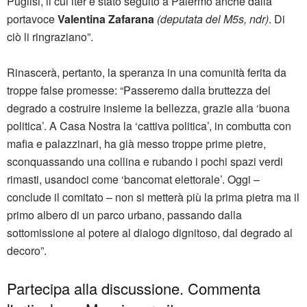
Puglisi, il cui iter è stato seguito a Palermo anche dalla
portavoce
Valentina Zafarana
(deputata del M5s, ndr)
. Di
ciò li ringraziano”.
Rinascerà, pertanto, la speranza in una comunità ferita da
troppe false promesse: “Passeremo dalla bruttezza del
degrado a costruire insieme la bellezza, grazie alla ‘buona
politica’. A Casa Nostra la ‘cattiva politica’, in combutta con
mafia e palazzinari, ha già messo troppe prime pietre,
sconquassando una collina e rubando i pochi spazi verdi
rimasti, usandoci come ‘bancomat elettorale’. Oggi –
conclude il comitato – non si metterà più la prima pietra ma il
primo albero di un parco urbano, passando dalla
sottomissione al potere al dialogo dignitoso, dal degrado al
decoro”.
Partecipa alla discussione. Commenta