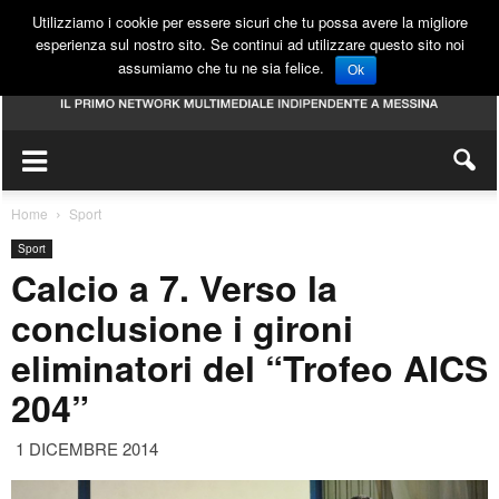
Utilizziamo i cookie per essere sicuri che tu possa avere la migliore
esperienza sul nostro sito. Se continui ad utilizzare questo sito noi
assumiamo che tu ne sia felice.
Ok
Home
Sport
Sport
Calcio a 7. Verso la
conclusione i gironi
eliminatori del “Trofeo AICS
204”
1 DICEMBRE 2014