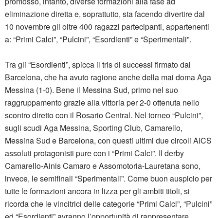
promosso, intanto, diverse formazioni alla fase ad
eliminazione diretta e, soprattutto, sta facendo divertire dal
10 novembre gli oltre 400 ragazzi partecipanti, appartenenti
a: “Primi Calci”, “Pulcini”, “Esordienti” e “Sperimentali”.
Tra gli “Esordienti”, spicca il tris di successi firmato dal
Barcelona, che ha avuto ragione anche della mai doma Aga
Messina (1-0). Bene il Messina Sud, primo nel suo
raggruppamento grazie alla vittoria per 2-0 ottenuta nello
scontro diretto con il Rosario Central. Nel torneo “Pulcini”,
sugli scudi Aga Messina, Sporting Club, Camarello,
Messina Sud e Barcelona, con questi ultimi due circoli AICS
assoluti protagonisti pure con i “Primi Calci”. Il derby
Camarello-Ainis Camaro e Assomotoria-Lauretana sono,
invece, le semifinali “Sperimentali”. Come buon auspicio per
tutte le formazioni ancora in lizza per gli ambiti titoli, si
ricorda che le vincitrici delle categorie “Primi Calci”, “Pulcini”
ed “Esordienti” avranno l’opportunità di rappresentare