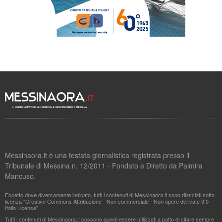
Messinaora.it è una testata giornalistica registrata presso il
Tribunale di Messina n. 12/2011 - Fondato e Diretto da Palmira
Mancuso.
Eccetto dove diversamente indicato, tutti i contenuti di Messinaora.it sono rilasciati sotto
licenza "Creative Commons Attribuzione - Non commerciale - Non opere derivate 3.0
Italia License".
Tutti i contenuti di Messinaora.it possono quindi essere utilizzati a patto di citare sempre