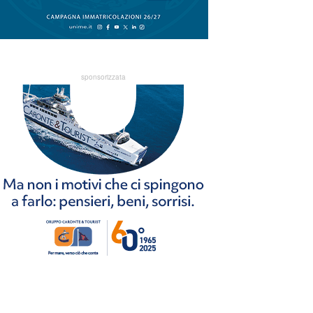
sponsorizzata