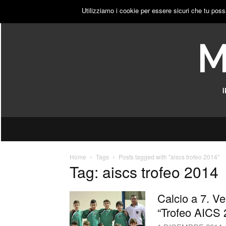
GIOVEDÌ, 6 AGOSTO 2026
ACCEDI
PUBBLICITÀ
Utilizziamo i cookie per essere sicuri che tu poss
Home
Tags
Posts tagged with "aiscs trofeo 2014"
Tag: aiscs trofeo 2014
Calcio a 7. Ve
“Trofeo AICS 