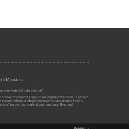
lmira Mancuso.
re derivate 3.0 Italia License".
le a www.messinaora.it oppure alla pagina dell'articolo. In nessun
no essere richiesti a
info@messinaora.it
. Messinaora.it non è
itenute offensive o contrarie al buon costume. Eventuali
Pubblicità