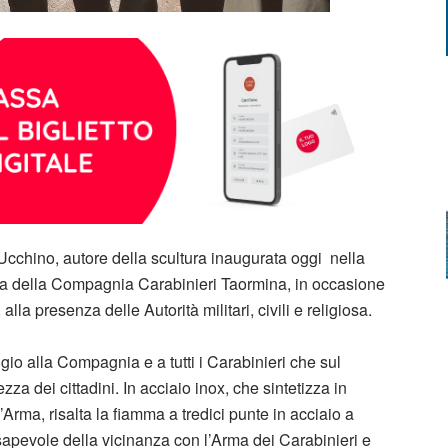
Ucchino, autore della scultura inaugurata oggi nella
ma della Compagnia Carabinieri Taormina, in occasione
lla presenza delle Autorità militari, civili e religiosa.
io alla Compagnia e a tutti i Carabinieri che sul
zza dei cittadini. In acciaio inox, che sintetizza in
Arma, risalta la fiamma a tredici punte in acciaio a
nsapevole della vicinanza con l’Arma dei Carabinieri e