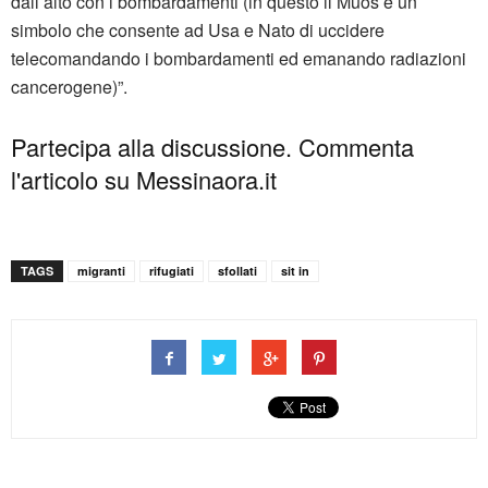
dall’alto con i bombardamenti (in questo il Muos è un
simbolo che consente ad Usa e Nato di uccidere
telecomandando i bombardamenti ed emanando radiazioni
cancerogene)”.
Partecipa alla discussione. Commenta
l'articolo su Messinaora.it
TAGS
migranti
rifugiati
sfollati
sit in