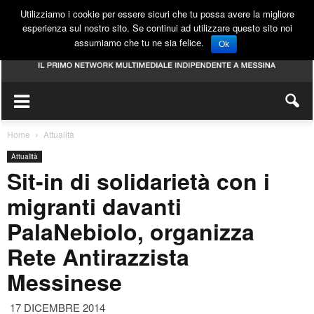
Utilizziamo i cookie per essere sicuri che tu possa avere la migliore
esperienza sul nostro sito. Se continui ad utilizzare questo sito noi
assumiamo che tu ne sia felice.
Ok
Home
Attualità
Attualità
Sit-in di solidarietà con i
migranti davanti
PalaNebiolo, organizza
Rete Antirazzista
Messinese
17 DICEMBRE 2014