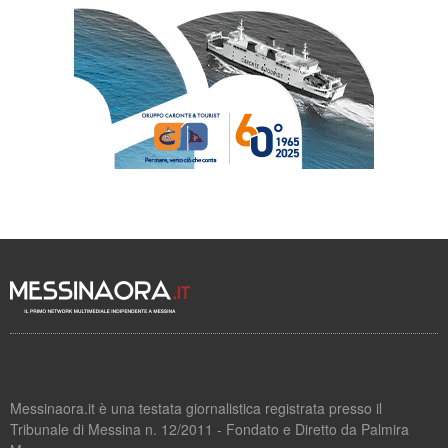
Messinaora.it è una testata giornalistica registrata presso il
Tribunale di Messina n. 12/2011 - Fondato e Diretto da Palmira