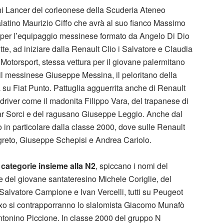
shi Lancer del corleonese della Scuderia Ateneo
latino Maurizio Ciffo che avrà al suo fianco Massimo
N per l’equipaggio messinese formato da Angelo Di Dio
tte, ad iniziare dalla Renault Clio i Salvatore e Claudia
Motorsport, stessa vettura per il giovane palermitano
 il messinese Giuseppe Messina, il peloritano della
u Fiat Punto. Pattuglia agguerrita anche di Renault
driver come il madonita Filippo Vara, del trapanese di
ar Sorci e del ragusano Giuseppe Leggio. Anche dal
 in particolare dalla classe 2000, dove sulle Renault
Segreto, Giuseppe Schepisi e Andrea Cariolo.
e categorie insieme alla N2
, spiccano i nomi del
 del giovane santateresino Michele Coriglie, del
a Salvatore Campione e Ivan Vercelli, tutti su Peugeot
n Saxo si contrapporranno lo slalomista Giacomo Munafò
tonino Piccione. In classe 2000 del gruppo N