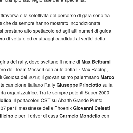
traversa e la selettività del percorso di gara sono tra
loti che da sempre hanno mostrato incondizionata
i prestano allo spettacolo ed agli alti numeri di guida.
ro di vetture ed equipaggi candidati ai vertici della
gina dei rally, dove svettano il nome di
Max Beltrami
zero del Team Messeri con auto della D-Max Racing,
i Gioiosa del 2012; il giovanissimo palermitano
Marco
lte campione Italiano Rally
Giuseppe Princiotto
sulla
ria organizzatrice. Tra le sempre potenti Super 2000,
olica
, il portacolori CST su Abarth Grande Punto
 207 per il messinese della Phoenix
Giovanni Celesti
licino
e per il driver di casa
Carmelo Mondello
con