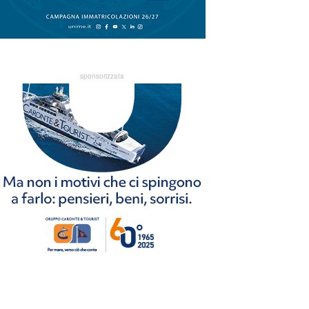
sponsorizzata