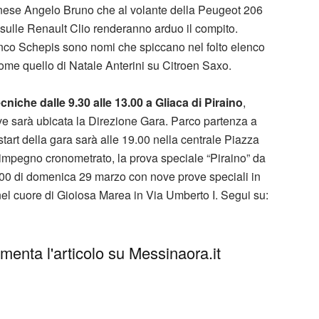
sinese Angelo Bruno che al volante della Peugeot 206
 sulle Renault Clio renderanno arduo il compito.
nco Schepis sono nomi che spiccano nel folto elenco
come quello di Natale Anterini su Citroen Saxo.
cniche dalle 9.30 alle 13.00 a Gliaca di Piraino
,
ove sarà ubicata la Direzione Gara. Parco partenza a
tart della gara sarà alle 19.00 nella centrale Piazza
o impegno cronometrato, la prova speciale “Piraino” da
.00 di domenica 29 marzo con nove prove speciali in
el cuore di Gioiosa Marea in Via Umberto I. Segui su:
enta l'articolo su Messinaora.it