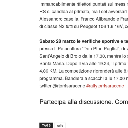
immancabilmente riflettori puntati sul mes
RS si candida al primato, ma i sei avversari
Alessandro casella, Franco Alibrando e Fra
di classe N2 tutti su Peugeot 106 1.6 16V, 
Sabato 28 marzo le verifiche sportive e te
presso il Palacultura “Don Pino Puglisi”, d
Sant’Angelo di Brolo dalle 17.30, mentre lo s
Santa Maria. Dopo il via alle 19.24, il prim
4,86 KM. La competizione riprenderà alle 8
programma. Bandiera a scacchi alle 17.00 n
twitter @rtorrisaracene
#rallytorrisaracene
Partecipa alla discussione. Comm
TAGS
rally