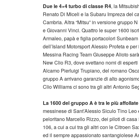
Due le 4×4 turbo di classe R4
, la Mitsubi
Renato Di Miceli e la Subaru Impreza del ca
Cambria. Altra “Mitsu” in versione gruppo 
e Giovanni Vinci. Quattro le super 1600 iscri
Armaleo, papà e figlia portacolori Sunbeam 
dell’Island Motorsport Alessio Profeta e per
Messina Racing Team Giuseppe Alioto sarà s
New Clio R3, dove svettano nomi di esperti 
Alcamo Pierluigi Trupiano, del romano Osc
gruppo A arrivano garanzie di alto agonismo
Clio Williams ci sono tra gli altri Antonio 
La 1600 del gruppo A è tra le più affollat
messinese di Sant’Alessio Siculo Tino Leo e
peloritano Marcello Rizzo, dei piloti di cas
106, a cui a cui tra gli altri con le Citroe
ed il sempre appassionato santangiolese An