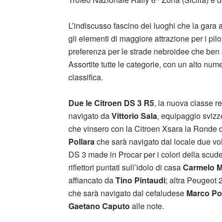
L’indiscusso fascino dei luoghi che la gara at
gli elementi di maggiore attrazione per i pi
preferenza per le strade nebroidee che ben s
Assortite tutte le categorie, con un alto nume
classifica.
Due le Citroen DS 3 R5
, la nuova classe re
navigato da
Vittorio Sala
, equipaggio sviz
che vinsero con la Citroen Xsara la Ronde d
Pollara
che sarà navigato dal locale due vo
DS 3 made in Procar per i colori della scude
riflettori puntati sull’idolo di casa
Carmelo M
affiancato da
Tino Pintaudi
; altra Peugeot
che sarà navigato dal cefaludese
Marco Pol
Gaetano Caputo
alle note.