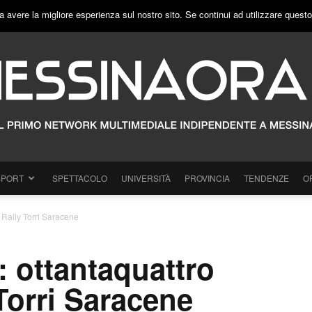
a avere la migliore esperienza sul nostro sito. Se continui ad utilizzare quest
SPORT
SPETTACOLO
UNIVERSITÀ
PROVINCIA
TENDENZE
O
l Rally Torri Saracene
 ottantaquattro
y Torri Saracene