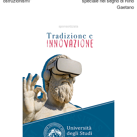
ostruzionismi"
speciale nel segno di Rino
Gaetano
sponsorizzata