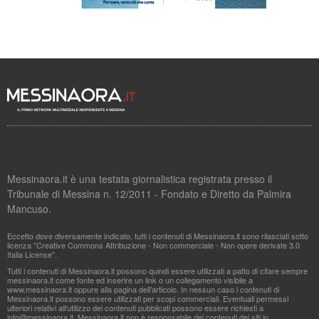
Messinaora.it è una testata giornalistica registrata presso il
Tribunale di Messina n. 12/2011 - Fondato e Diretto da Palmira
Mancuso.
Eccetto dove diversamente indicato, tutti i contenuti di Messinaora.it sono rilasciati sotto
licenza "Creative Commons Attribuzione - Non commerciale - Non opere derivate 3.0
Italia License".
Tutti i contenuti di Messinaora.it possono quindi essere utilizzati a patto di citare sempre
messinaora.it come fonte ed inserire un link o un collegamento visibile a
www.messinaora.it oppure alla pagina dell'articolo. In nessun caso i contenuti di
Messinaora.it possono essere utilizzati per scopi commerciali. Eventuali permessi
ulteriori relativi all'utilizzo dei contenuti pubblicati possono essere richiesti a
info@messinaora.it
. Messinaora.it non è responsabile dei contenuti dei siti in