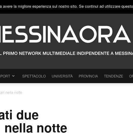
a avere la migliore esperienza sul nostro sito. Se continui ad utilizzare quest
SPORT
SPETTACOLO
UNIVERSITÀ
PROVINCIA
TENDENZE
O
ari nella notte
ati due
 nella notte