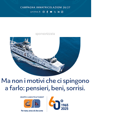
sponsorizzata