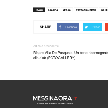
TAGS
cocaina
droga
extracomunitari
poliz
SHARE
Facebook
Twitter
Articolo precedente
Riapre Villa De Pasquale. Un bene riconsegnat
alla città (FOTOGALLERY)