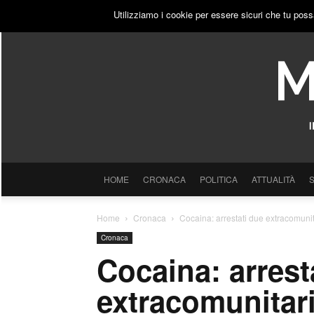
SABATO, 8 AGOSTO 2026
ACCEDI
PUBBLICITÀ
Utilizziamo i cookie per essere sicuri che tu poss
HOME
CRONACA
POLITICA
ATTUALITÀ
Home
Cronaca
Cocaina: arrestati due extracomunit
Cronaca
Cocaina: arrest
extracomunitari