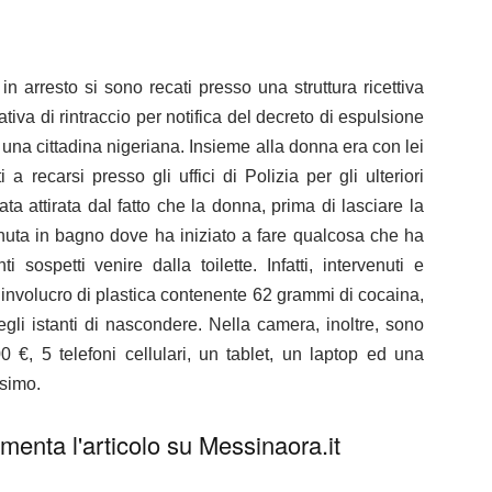
 in arresto si sono recati presso una struttura ricettiva
tiva di rintraccio per notifica del decreto di espulsione
una cittadina nigeriana.
Insieme alla donna era con lei
ti a recarsi
presso gli uffici di Polizia per gli ulteriori
ata attirata dal fatto che la donna, prima di lasciare la
tenuta in bagno dove ha iniziato a fare qualcosa che ha
 sospetti venire dalla toilette. Infatti, intervenuti e
 involucro di plastica contenente
62 grammi di cocaina
,
gli istanti di nascondere.
Nella
camera, inoltre,
sono
00 €, 5 telefoni cellulari, un tablet, un laptop ed una
ssimo.
enta l'articolo su Messinaora.it