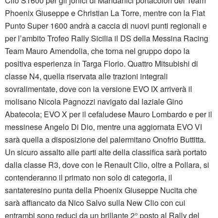
Clio S1600 per gli jonici di Mandanici portacolori del Team
Phoenix Giuseppe e Christian La Torre, mentre con la Fiat
Punto Super 1600 andrà a caccia di nuovi punti regionali e
per l’ambito Trofeo Rally Sicilia il DS della Messina Racing
Team Mauro Amendolia, che torna nel gruppo dopo la
positiva esperienza in Targa Florio. Quattro Mitsubishi di
classe N4, quella riservata alle trazioni integrali
sovralimentate, dove con la versione EVO IX arriverà il
molisano Nicola Pagnozzi navigato dal laziale Gino
Abatecola; EVO X per il cefaludese Mauro Lombardo e per il
messinese Angelo Di Dio, mentre una aggiornata EVO VI
sarà quella a disposizione del palermitano Onofrio Buttitta.
Un sicuro assalto alle parti alte della classifica sarà portato
dalla classe R3, dove con le Renault Clio, oltre a Pollara, si
contenderanno il primato non solo di categoria, il
santateresino punta della Phoenix Giuseppe Nucita che
sarà affiancato da Nico Salvo sulla New Clio con cui
entrambi sono reduci da un brillante 2° posto al Rally del