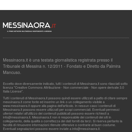
Messinaora.it è una testata giornalistica registrata presso il
Tribunale di Messina n. 12/2011 - Fondato e Diretto da Palmira
Mancuso.
Eccetto dove diversamente indicato, tutti i contenuti di Messinaora.it sono rilasciati sotto
licenza "Creative Commons Attribuzione - Non commerciale - Non opere derivate 3.0
Italia License".
Tutti i contenuti di Messinaora.it possono quindi essere utilizzati a patto di citare sempre
messinaora.it come fonte ed inserire un link o un collegamento visibile a
www.messinaora.it oppure alla pagina dell'articolo. In nessun caso i contenuti di
Messinaora.it possono essere utilizzati per scopi commerciali. Eventuali permessi
ulteriori relativi all'utilizzo dei contenuti pubblicati possono essere richiesti a
info@messinaora.it
. Messinaora.it non è responsabile dei contenuti dei siti in
collegamento, della qualità o correttezza dei dati forniti da terzi. Si riserva pertanto la
facoltà di rimuovere informazioni ritenute offensive o contrarie al buon costume.
Eventuali segnalazioni possono essere inviate a
info@messinaora.it
.