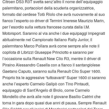
Citroen DS3 R3T svetta senz’altro il nome dell’equipaggio
palermitano, portacolori della scuderia organizzatrice,
formato dal cerdese Totò Riolo che avrà nuovamente al suo
fianco l’esperto co driver di Termini Imerese Maurizio Marin,
per l’esordio sulla vettura francese curata dalla I.M.
Motorsport. Saranno al via anche i due equipaggi impegnati
abitualmente nel Campionato Italiano Rally Junior, il
palermitano Marco Pollara avrà come sempre alle note il
copilota di Librizzi Giuseppe Princiotto e saranno per
l’occasione sulla Renault New Clio R3, mentre il driver di
Piraino Alessandro Casella con a fianco il santangiolese
Gaetano Caputo, saranno sulla Renault Clio Super 1600.
Proprio tra le aggressive “tuttoavanti” Super 1600 ci saranno
anche l’esperto Carmelo Galipò con Tino Pintaudi,
equipaggio di Sant’Angelo di Brolo, come Carmelo
Mondello che avrà alle note il giovane Basilio Catrini che
torna in gara dopo quasi due anni di pausa. Sempre Renault