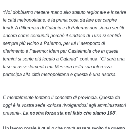
“
Noi dobbiamo mettere mano allo statuto regionale e inserire
le città metropolitane: è la prima cosa da fare per carpire
fondi. A differenza di Catania e di Palermo non siamo sentiti
ancora come comunità perché il sindaco di
Tu
sa si sentirà
sempre più vicino a Palermo,
per lui
l
‘
aeroporto di
riferimento è
Pal
ermo;
idem per C
astelmola
che in questi
termini si sente più legato a
Catania”
,
continua.
“Ci sarà una
fase di assestamento ma Messina ne
l
la sua interezza
partecipa alla città metropolitana e questa è una risorsa.
È mentalmente lontano il concetto di provincia. Questa da
oggi è la vostra sede -chiosa rivolgendosi agli amministratori
presenti-.
La nostra forza sta nel fatto che siamo 108
”.
U
n lavoro corale è quello che dovrà essere svolto da questo