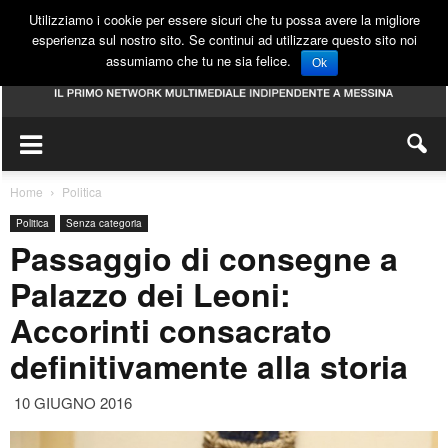
Utilizziamo i cookie per essere sicuri che tu possa avere la migliore
esperienza sul nostro sito. Se continui ad utilizzare questo sito noi
assumiamo che tu ne sia felice.
Ok
Home
Politica
Politica
Senza categoria
Passaggio di consegne a
Palazzo dei Leoni:
Accorinti consacrato
definitivamente alla storia
10 GIUGNO 2016