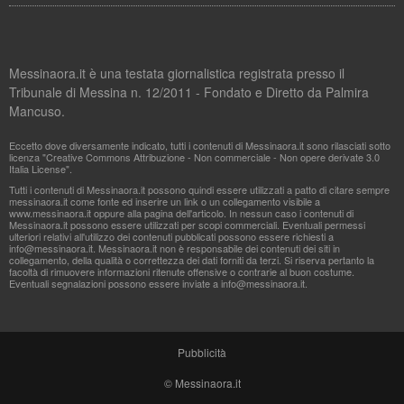
Messinaora.it è una testata giornalistica registrata presso il
Tribunale di Messina n. 12/2011 - Fondato e Diretto da Palmira
Mancuso.
Eccetto dove diversamente indicato, tutti i contenuti di Messinaora.it sono rilasciati sotto
licenza "Creative Commons Attribuzione - Non commerciale - Non opere derivate 3.0
Italia License".
Tutti i contenuti di Messinaora.it possono quindi essere utilizzati a patto di citare sempre
messinaora.it come fonte ed inserire un link o un collegamento visibile a
www.messinaora.it oppure alla pagina dell'articolo. In nessun caso i contenuti di
Messinaora.it possono essere utilizzati per scopi commerciali. Eventuali permessi
ulteriori relativi all'utilizzo dei contenuti pubblicati possono essere richiesti a
info@messinaora.it
. Messinaora.it non è responsabile dei contenuti dei siti in
collegamento, della qualità o correttezza dei dati forniti da terzi. Si riserva pertanto la
facoltà di rimuovere informazioni ritenute offensive o contrarie al buon costume.
Eventuali segnalazioni possono essere inviate a
info@messinaora.it
.
Pubblicità
© Messinaora.it