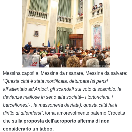
Messina capofila, Messina da risanare, Messina da salvare:
“
Questa città è stata
mortificata, deturpata (
si pensi
all’
attentat
o
ad
A
nto
ci, gli
scandali sul voto di scambio,
le
devianze mafiose in seno alla società
–
i
tortoriciani,
i
barcellonesi- ,
la
massoneria deviata
):
questa città ha il
diritto di difendersi”
,
torna amorevolmente paterno Crocetta
che
sulla proposta dell’aeroporto afferma di non
considerarlo un taboo
.