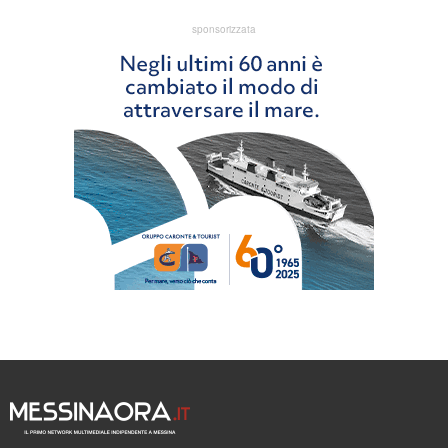
sponsorizzata