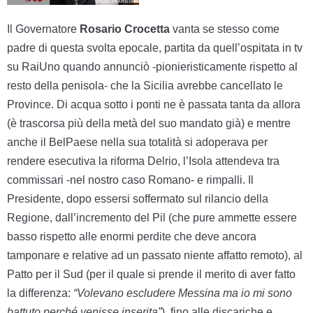
Il Governatore
Rosario Crocetta
vanta se stesso come
padre di questa svolta epocale, partita da quell’ospitata in tv
su RaiUno quando annunciò -pionieristicamente rispetto al
resto della penisola- che la Sicilia avrebbe cancellato le
Province. Di acqua sotto i ponti ne è passata tanta da allora
(è trascorsa più della metà del suo mandato già) e mentre
anche il BelPaese nella sua totalità si adoperava per
rendere esecutiva la riforma Delrio, l’Isola attendeva tra
commissari -nel nostro caso Romano- e rimpalli. Il
Presidente, dopo essersi soffermato sul rilancio della
Regione, dall’incremento del Pil (che pure ammette essere
basso rispetto alle enormi perdite che deve ancora
tamponare e relative ad un passato niente affatto remoto), al
Patto per il Sud (per il quale si prende il merito di aver fatto
la differenza:
“Volevano escludere Messina ma io mi sono
battuto perché venisse inserita”
), fino alle discariche e