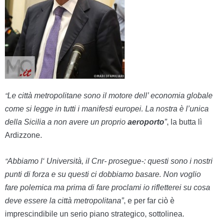
“
Le città metropolitane sono il motore dell’ economia globale
come si legge in tutti i manifesti europei.
La nostra è l’unica
della Sicilia a non avere un proprio
aeroporto
”
, la butta lì
Ardizzone
.
“
Abbiamo l
‘ U
niversità, il
C
nr-
prosegue-:
questi
sono
i nostri
punti di forza e su questi ci dobbiamo basare. Non voglio
fare polemica ma prima di fare proclami io rifletterei su cosa
deve essere la città metropolitana”
,
e per far ciò è
imprescindibile un serio piano strategico, sottolinea.