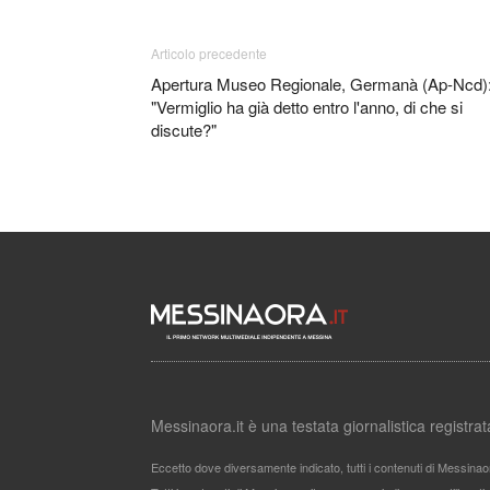
Articolo precedente
Apertura Museo Regionale, Germanà (Ap-Ncd)
"Vermiglio ha già detto entro l'anno, di che si
discute?"
Messinaora.it è una testata giornalistica registr
Eccetto dove diversamente indicato, tutti i contenuti di Messinao