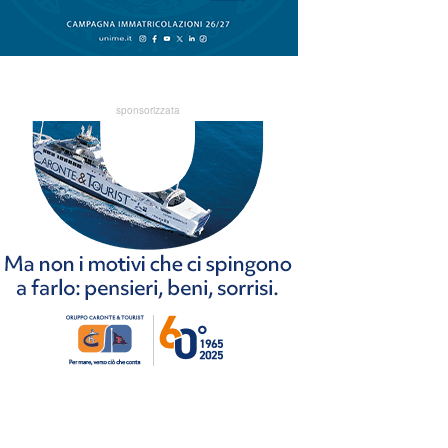
sponsorizzata