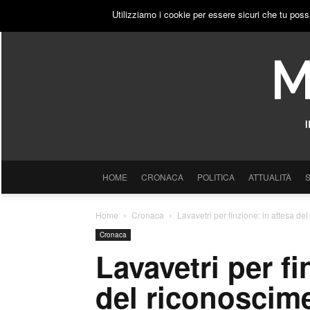
SABATO, 8 AGOSTO 2026
ACCEDI
PUBBLICITÀ
Utilizziamo i cookie per essere sicuri che tu poss
HOME
CRONACA
POLITICA
ATTUALITÀ
Home
Cronaca
Lavavetri per finzione: in attesa de
Cronaca
Lavavetri per fi
del riconoscime