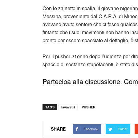
Con lo zainetto in spalla, il giovane nigeria
Messina, proveniente dal C.A.R.A. di Mineo,
avevano avuto sentore che ci fosse qualcos
fintanto che i suoi movimenti non hanno las
pronto per essere spacciato al dettaglio, è s
Per il pusher 21enne dopo l’udienza per diret
spaccio di sostanze stupefacenti, è stato dis
Partecipa alla discussione. Comm
TAGS
lavavetri
PUSHER
SHARE
Facebook
Twitter