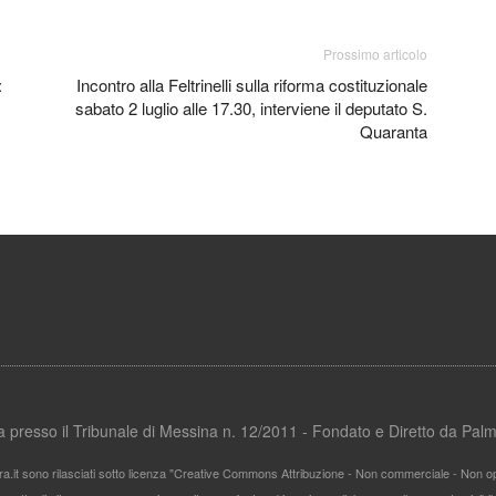
Prossimo articolo
:
Incontro alla Feltrinelli sulla riforma costituzionale
sabato 2 luglio alle 17.30, interviene il deputato S.
Quaranta
ata presso il Tribunale di Messina n. 12/2011 - Fondato e Diretto da Pa
ra.it sono rilasciati sotto licenza "Creative Commons Attribuzione - Non commerciale - Non ope