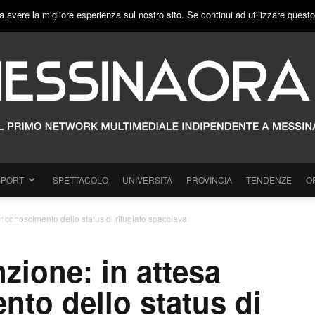
a avere la migliore esperienza sul nostro sito. Se continui ad utilizzare quest
SPORT
SPETTACOLO
UNIVERSITÀ
PROVINCIA
TENDENZE
O
l riconoscimento dello status di rifugiato spacciava
nzione: in attesa
nto dello status di