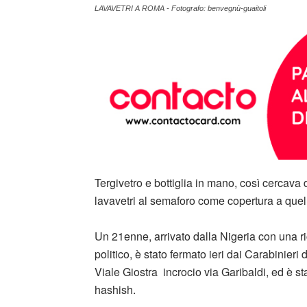
LAVAVETRI A ROMA - Fotografo: benvegnù-guaitoli
Tergivetro e bottiglia in mano, così cercava d
lavavetri al semaforo come copertura a quell
Un 21enne, arrivato dalla Nigeria con una ric
politico, è stato fermato ieri dai Carabinier
Viale Giostra incrocio via Garibaldi, ed è st
hashish.