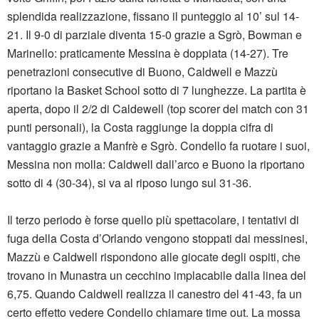
splendida realizzazione, fissano il punteggio al 10’ sul 14-
21. Il 9-0 di parziale diventa 15-0 grazie a Sgrò, Bowman e
Marinello: praticamente Messina è doppiata (14-27). Tre
penetrazioni consecutive di Buono, Caldwell e Mazzù
riportano la Basket School sotto di 7 lunghezze. La partita è
aperta, dopo il 2/2 di Caldewell (top scorer del match con 31
punti personali), la Costa raggiunge la doppia cifra di
vantaggio grazie a Manfrè e Sgrò. Condello fa ruotare i suoi,
Messina non molla: Caldwell dall’arco e Buono la riportano
sotto di 4 (30-34), si va al riposo lungo sul 31-36.
Il terzo periodo è forse quello più spettacolare, i tentativi di
fuga della Costa d’Orlando vengono stoppati dai messinesi,
Mazzù e Caldwell rispondono alle giocate degli ospiti, che
trovano in Munastra un cecchino implacabile dalla linea del
6,75. Quando Caldwell realizza il canestro del 41-43, fa un
certo effetto vedere Condello chiamare time out. La mossa