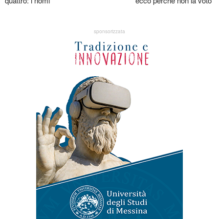
quattro: i nomi
ecco perchè non la voto"
sponsorizzata