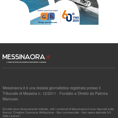
Messinaora.it è una testata giornalistica registrata presso il
Tribunale di Messina n. 12/2011 - Fondato e Diretto da Palmira
Mancuso.
Eccetto dove diversamente indicato, tutti i contenuti di Messinaora.it sono rilasciati sotto
licenza "Creative Commons Attribuzione - Non commerciale - Non opere derivate 3.0
Italia License".