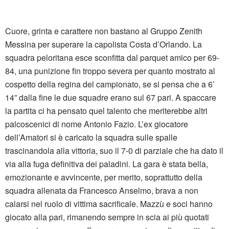
Cuore, grinta e carattere non bastano al Gruppo Zenith
Messina per superare la capolista Costa d’Orlando. La
squadra peloritana esce sconfitta dal parquet amico per 69-
84, una punizione fin troppo severa per quanto mostrato al
cospetto della regina del campionato, se si pensa che a 6’
14” dalla fine le due squadre erano sul 67 pari. A spaccare
la partita ci ha pensato quel talento che meriterebbe altri
palcoscenici di nome Antonio Fazio. L’ex giocatore
dell’Amatori si è caricato la squadra sulle spalle
trascinandola alla vittoria, suo il 7-0 di parziale che ha dato il
via alla fuga definitiva dei paladini. La gara è stata bella,
emozionante e avvincente, per merito, soprattutto della
squadra allenata da Francesco Anselmo, brava a non
calarsi nel ruolo di vittima sacrificale. Mazzù e soci hanno
giocato alla pari, rimanendo sempre in scia ai più quotati