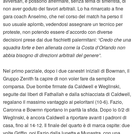
avversari, e possono affermare, senza tema di smentita, di
non aver goduto dei favori arbitrali. Lo ha rimarcato a fine
gara coach Anselmo, che nel corso del match ha perso il
suo usuale aplomb, vedendosi assegnare un tecnico per
proteste, non potendo essere d’accordo con diverse
decisioni prese dai due fischietti palermitani:
“Credo che una
squadra forte e ben allenata come la Costa d’Orlando non
abbia bisogno di direzioni arbitrali del genere”
.
Nel primo parziale, dopo i due canestri iniziali di Bowman, il
Gruppo Zenith fa capire di non voler fare da semplice
comparsa. Due bombe firmate da Caldwell e Weglinski,
seguite dai liberi di Fathallah e dalla schiacciata di Caldwell,
regalano il massimo vantaggio ai peloritani (10-6). Fazio,
Caronna e Bowmn riportano in parità la sfida. Dopo lo 0/2 di
Weglinski, è ancora Caldwell a riportare avanti i padroni di
casa, fino al 14-12. Il finale del quarto è di marca ospite: due
volte Griffin, poi Fazio dalla lunetta e Munastra, con una