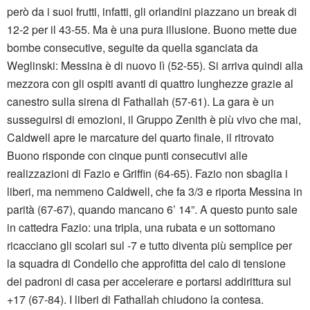
però da i suoi frutti, infatti, gli orlandini piazzano un break di
12-2 per il 43-55. Ma è una pura illusione. Buono mette due
bombe consecutive, seguite da quella sganciata da
Weglinski: Messina è di nuovo lì (52-55). Si arriva quindi alla
mezzora con gli ospiti avanti di quattro lunghezze grazie al
canestro sulla sirena di Fathallah (57-61). La gara è un
susseguirsi di emozioni, il Gruppo Zenith è più vivo che mai,
Caldwell apre le marcature del quarto finale, il ritrovato
Buono risponde con cinque punti consecutivi alle
realizzazioni di Fazio e Griffin (64-65). Fazio non sbaglia i
liberi, ma nemmeno Caldwell, che fa 3/3 e riporta Messina in
parità (67-67), quando mancano 6’ 14”. A questo punto sale
in cattedra Fazio: una tripla, una rubata e un sottomano
ricacciano gli scolari sul -7 e tutto diventa più semplice per
la squadra di Condello che approfitta del calo di tensione
dei padroni di casa per accelerare e portarsi addirittura sul
+17 (67-84). I liberi di Fathallah chiudono la contesa.