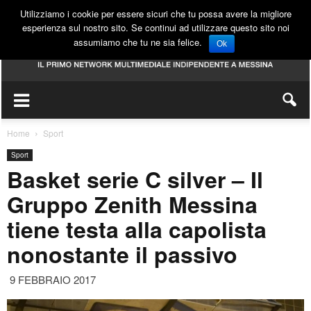
Utilizziamo i cookie per essere sicuri che tu possa avere la migliore
esperienza sul nostro sito. Se continui ad utilizzare questo sito noi
assumiamo che tu ne sia felice.
Ok
Home
Sport
Sport
Basket serie C silver – Il
Gruppo Zenith Messina
tiene testa alla capolista
nonostante il passivo
9 FEBBRAIO 2017