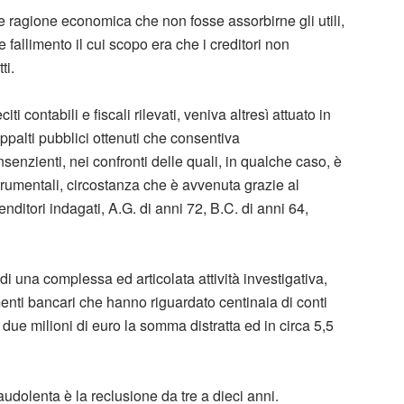
e ragione economica che non fosse assorbirne gli utili,
 fallimento il cui scopo era che i creditori non
ti.
iti contabili e fiscali rilevati, veniva altresì attuato in
appalti pubblici ottenuti che consentiva
nsenzienti, nei confronti delle quali, in qualche caso, è
strumentali, circostanza che è avvenuta grazie al
enditori indagati, A.G. di anni 72, B.C. di anni 64,
i una complessa ed articolata attività investigativa,
menti bancari che hanno riguardato centinaia di conti
 due milioni di euro la somma distratta ed in circa 5,5
audolenta è la reclusione da tre a dieci anni.