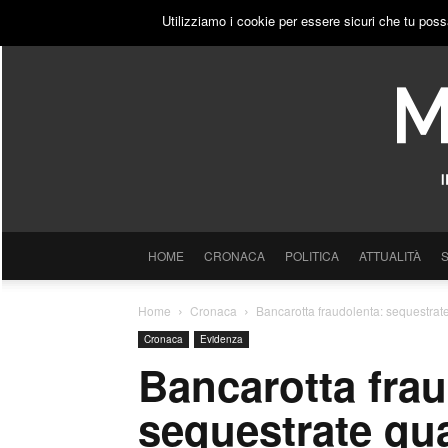
VENERDÌ, 7 AGOSTO 2026
ACCEDI
PUBBLICITÀ
Utilizziamo i cookie per essere sicuri che tu poss
HOME
CRONACA
POLITICA
ATTUALITÀ
Home
Cronaca
Bancarotta fraudolenta: sequestrate 
Cronaca
Evidenza
Bancarotta frau
sequestrate qua