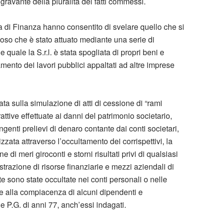
gravante della pluralità dei fatti commessi.
ia di Finanza hanno consentito di svelare quello che si
noso che è stato attuato mediante una serie di
 quale la S.r.l. è stata spogliata di propri beni e
mento dei lavori pubblici appaltati ad altre imprese
ata sulla simulazione di atti di cessione di “rami
attive effettuate ai danni del patrimonio societario,
ingenti prelievi di denaro contante dai conti societari,
izzata attraverso l’occultamento dei corrispettivi, la
ne di meri giroconti e storni risultati privi di qualsiasi
trazione di risorse finanziarie e mezzi aziendali di
nate sono state occultate nei conti personali o nelle
he alla compiacenza di alcuni dipendenti e
3 e P.G. di anni 77, anch’essi indagati.