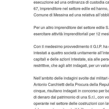
esecuzione ad una ordinanza di custodia caute
67, imprenditore nel settore edile ed hanno, 
Comune di Messina ed una relativa all’obblig
Per un altro imprenditore del settore edile S
esercitare attività imprenditoriali per 12 mesi
Con il medesimo provvedimento il G.I.P. ha d
intestati a quattro società unitamente all’i
capitali e delle azioni intestate, sia alle pe
restrittive, che agli altri indagati, per un va
Nell’ambito delle indagini svolte dai militar
Antonio Carchietti della Procura della Repubbl
cinque, risultano indagati in concorso per b
di denaro dal patrimonio di una S.r.l., con vo
operante nel settore delle costruzioni con lav