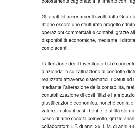
dolosamente cagionato il fallimento con l’ag
Gli analitici accertamenti svolti dalla Guard
ritiene essere uno strutturato progetto crimi
operazioni commerciali e contabili grazie alle
disponibilità economiche, mediante il dirotta
compiacenti.
L’attenzione degli investigatori si è concentr
d’azienda” e sull’attuazione di condotte distr
realizzate attraverso sistematici, ripetuti ed 
mediante l’alterazione della contabilità, real
contabilizzazione di costi fittizi e l’annotazio
giustificazione economica, nonché con la dis
valore. In alcuni casi i beni e le utilità stor
casse di altre società coinvolte, grazie anc
collaboratori: L.F. di anni 35, L.M. di anni 4