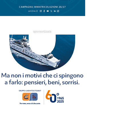
sponsorizzata