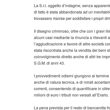
La S.r.l. oggetto d’indagine, senza apparent
di fatto è stata abbandonata ad un inevitabile
trovassero risorse per soddisfare i propri dirit
Il disegno criminoso, oltre che con i gravi illec
alcuni casi mediante la rinuncia a rilevanti 
l’aggiudicazione a favore di altre società co
stata riscontrata anche la vendita dei beni 
coinvolgimento diretto anche di altri tre impr
S.G.M. di anni 43.
I provvedimenti odierni giungono al termine d
anche di natura tecnica, e di mirati accerta
correnti, consentendo di quantificare in oltre
milioni di euro i tributi non versati all’Erario.
La pena prevista per il reato di bancarotta fr