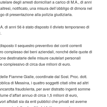
lare degli arresti domiciliari a carico di M.A., di anni
altresì, notificato, una misura dell’obbligo di dimora nel
o di presentazione alla polizia giudiziaria.
.A. di anni 56 è stato disposto il divieto temporaneo di
.
isposto il sequestro preventivo dei conti correnti
ntero complesso dei beni aziendali, nonché delle quote di
rsone destinatarie delle misure cautelari personali
lore complessivo di circa due milioni di euro.
i delle Fiamme Gialle, coordinate dal Sost. Proc. dott.
ica di Messina, i quattro soggetti citati oltre ad altri
ancarotta fraudolenta, per aver distratto ingenti somme
lume d’affari annuo di circa 1,5 milioni di euro,
ori affidati sia da enti pubblici che privati ed averne