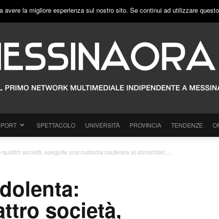
a avere la migliore esperienza sul nostro sito. Se continui ad utilizzare quest
SPORT
SPETTACOLO
UNIVERSITÀ
PROVINCIA
TENDENZE
O
quattro società, eseguite una custodia cautelare ai domiciliari....
dolenta:
ttro società,