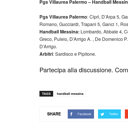
Pgs Villaurea Palermo – Handball Messina 
Pgs Villaurea Palermo
: Ciprì, D’Arpa 5, Ga
Romano, Gucciardi, Trapani 5, Ganci 1, Rosc
Handball Messina:
Lombardo, Abbate 4, Cos
Greco, Puleio, D’Arrigo A. , De Domenico P.
D’Arrigo.
Arbitri
: Sardisco e Pipitone.
Partecipa alla discussione. Comm
TAGS
handball messina
SHARE
Facebook
Twitter