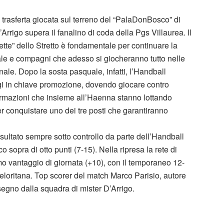
 trasferta giocata sul terreno del “PalaDonBosco” di
rigo supera il fanalino di coda della Pgs Villaurea. Il
sette” dello Stretto è fondamentale per continuare la
sale e compagni che adesso si giocheranno tutto nelle
ale. Dopo la sosta pasquale, infatti, l’Handball
gi in chiave promozione, dovendo giocare contro
ormazioni che insieme all’Haenna stanno lottando
 conquistare uno dei tre posti che garantiranno
isultato sempre sotto controllo da parte dell’Handball
 sopra di otto punti (7-15). Nella ripresa la rete di
o vantaggio di giornata (+10), con il temporaneo 12-
eloritana. Top scorer del match Marco Parisio, autore
 segno dalla squadra di mister D’Arrigo.