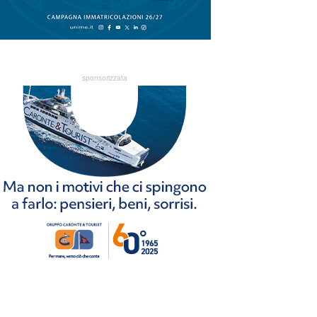
sponsorizzata