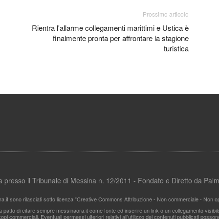
Prossimo articolo
Rientra l'allarme collegamenti marittimi e Ustica è
finalmente pronta per affrontare la stagione
turistica
ata presso il Tribunale di Messina n. 12/2011 - Fondato e Diretto da Pa
ra.it sono rilasciati sotto licenza "Creative Commons Attribuzione - Non commerciale - Non ope
i a patto di citare sempre messinaora.it come fonte ed inserire un link o un collegamento visibi
pi commerciali. Eventuali permessi ulteriori relativi all'utilizzo dei contenuti pubblicati posso