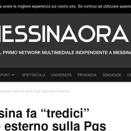
a avere la migliore esperienza sul nostro sito. Se continui ad utilizzare quest
SPORT
SPETTACOLO
UNIVERSITÀ
PROVINCIA
TENDENZE
O
 successo esterno sulla Pgs Villaurea Palermo
ina fa “tredici”
 esterno sulla Pgs