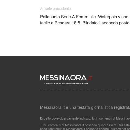
Articolo precedente
Pallanuoto Serie A Femminile. Waterpolo vince
facile a Pescara 18-5. Blindato il secondo posto
Messinaora.it è una testata giornalistica registr
Eccetto dove diversamente indicato, tutti i contenuti di Messinao
Tutti i contenuti di Messinaora.it possono quindi essere utilizzat
caso i contenuti di Messinaora.it possono essere utilizzati per sco