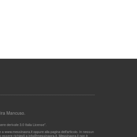
lmira Mancuso.
re derivate 3.0 Italia License".
le a www.messinaora.it oppure alla pagina dell'articolo. In nessun
no essere richiesti a
info@messinaora.it
. Messinaora.it non è