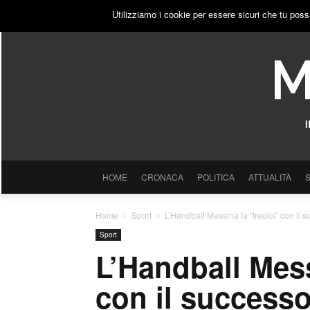
SABATO, 8 AGOSTO 2026
ACCEDI
PUBBLICITÀ
Utilizziamo i cookie per essere sicuri che tu poss
HOME
CRONACA
POLITICA
ATTUALITÀ
Home
Sport
L’Handball Messina fa “tredici” con il
Sport
L’Handball Mess
con il successo