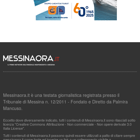
Messinaora.it è una testata giornalistica registrata presso il
Tribunale di Messina n. 12/2011 - Fondato e Diretto da Palmira
Mancuso.
Eccetto dove diversamente indicato, tutti i contenuti di Messinaora.it sono rilasciati sotto
licenza "Creative Commons Attribuzione - Non commerciale - Non opere derivate 3.0
Italia License".
Tutti i contenuti di Messinaora.it possono quindi essere utilizzati a patto di citare sempre
messinaora.it come fonte ed inserire un link o un collegamento visibile a