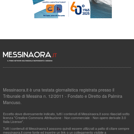
Messinaora.it è una testata giornalistica registrata presso il
Tribunale di Messina n. 12/2011 - Fondato e Diretto da Palmira
Mancuso.
Eccetto dove diversamente indicato, tutti i contenuti di Messinaora.it sono rilasciati sotto
licenza "Creative Commons Attribuzione - Non commerciale - Non opere derivate 3.0
Italia License".
Tutti i contenuti di Messinaora.it possono quindi essere utilizzati a patto di citare sempre
messinaora.it come fonte ed inserire un link o un collegamento visibile a