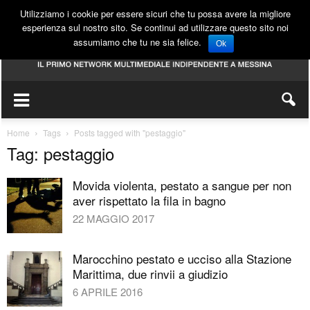
Utilizziamo i cookie per essere sicuri che tu possa avere la migliore
esperienza sul nostro sito. Se continui ad utilizzare questo sito noi
assumiamo che tu ne sia felice.
Ok
Home
Tags
Posts tagged with "pestaggio"
Tag: pestaggio
Movida violenta, pestato a sangue per non
aver rispettato la fila in bagno
22 MAGGIO 2017
Marocchino pestato e ucciso alla Stazione
Marittima, due rinvii a giudizio
6 APRILE 2016