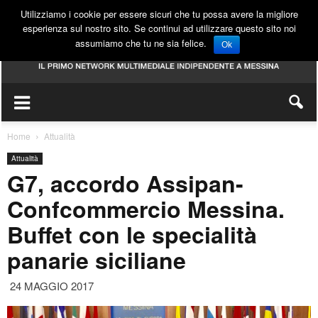
Utilizziamo i cookie per essere sicuri che tu possa avere la migliore
esperienza sul nostro sito. Se continui ad utilizzare questo sito noi
assumiamo che tu ne sia felice.
Ok
Home
Attualità
Attualità
G7, accordo Assipan-
Confcommercio Messina.
Buffet con le specialità
panarie siciliane
24 MAGGIO 2017