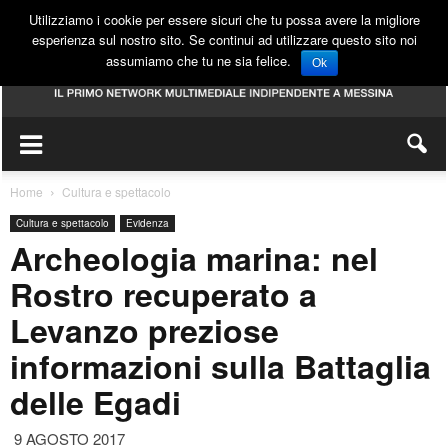
Utilizziamo i cookie per essere sicuri che tu possa avere la migliore
esperienza sul nostro sito. Se continui ad utilizzare questo sito noi
assumiamo che tu ne sia felice.
Ok
Home
Cultura e spettacolo
Cultura e spettacolo
Evidenza
Archeologia marina: nel
Rostro recuperato a
Levanzo preziose
informazioni sulla Battaglia
delle Egadi
9 AGOSTO 2017